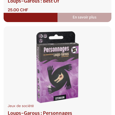
Loups-Garous : Best Of
25.00
CHF
Lire la suite
En savoir plus
:
Loups-
Garous
:
Best
Of
Jeux de société
Loups-Garous : Personnages