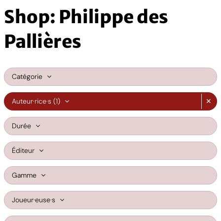
Shop: Philippe des
Pallières
Catégorie
Auteur·rice·s
(1)
✕
Durée
Éditeur
Gamme
Joueur·euse·s