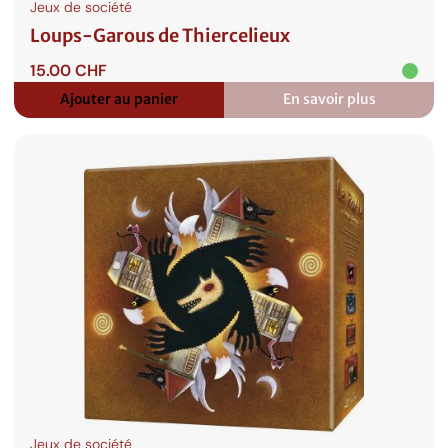
Jeux de société
Loups-Garous de Thiercelieux
15.00
CHF
Ajouter au panier
En savoir plus
:
Loups-
Garous
de
Thiercelieux
Jeux de société