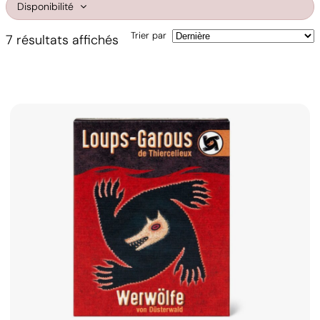
Disponibilité
Trier par
Trié
7 résultats affichés
du
plus
récent
au
plus
ancien