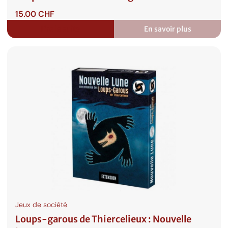
15.00
CHF
Lire la suite
En savoir plus
:
Loups-
Garous
:
Personnages
Jeux de société
Loups-garous de Thiercelieux : Nouvelle