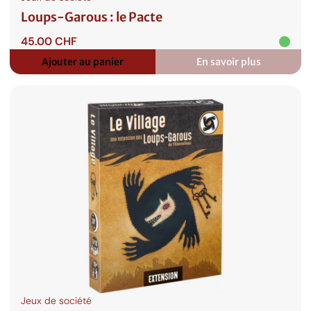
Loups-Garous : le Pacte
45.00
CHF
Ajouter au panier
En savoir plus
:
Loups-
Garous
:
le
Pacte
Jeux de société