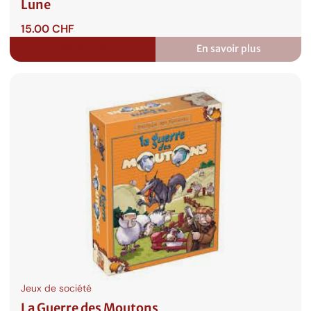
Lune
15.00
CHF
Lire la suite
En savoir plus
:
Loups-
garous
de
Thiercelieux
:
Nouvelle
Lune
Jeux de société
La Guerre des Moutons