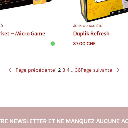
té
Jeux de société
arket – Micro Game
Duplik Refresh
37.00
CHF
anier
Ajouter au panier
←
Page précédente
1
2
3
4
…
36
Page suivante
→
RE NEWSLETTER ET NE MANQUEZ AUCUNE AC