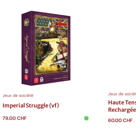
ancien
Jeux de socié
Jeux de société
Haute Tens
Imperial Struggle (vf)
Rechargée
79.00
CHF
60.00
CHF
Ajouter au panier
Ajouter au p