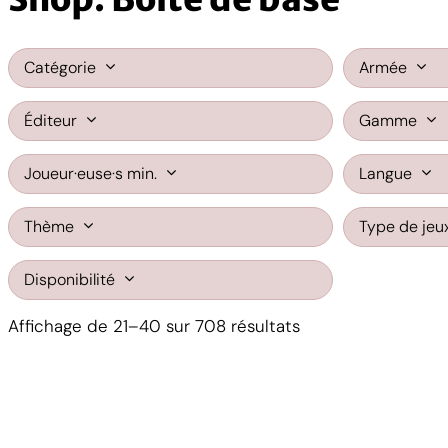
Catégorie
Armée
Éditeur
Gamme
Joueur·euse·s min.
Langue
Thème
Type de jeu
Disponibilité
Trié
Affichage de 21–40 sur 708 résultats
du
plus
récent
au
plus