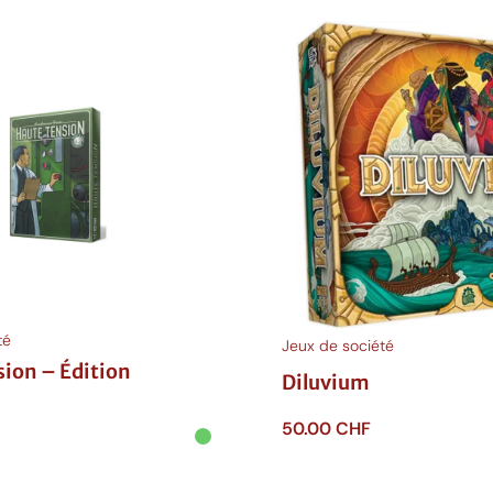
té
Jeux de société
ion – Édition
Diluvium
50.00
CHF
Ajouter au panier
anier