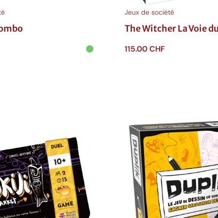
té
Jeux de société
Combo
The Witcher La Voie d
115.00
CHF
anier
Ajouter au panier