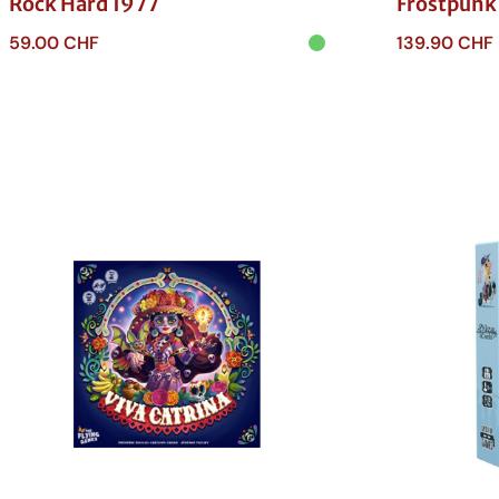
Rock Hard 1977
Frostpunk 
59.00
CHF
139.90
CHF
Ajouter au panier
Ajouter au p