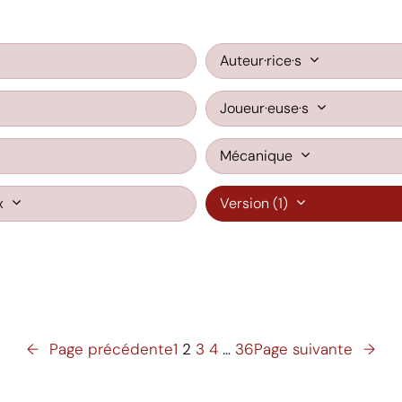
Auteur·rice·s
Joueur·euse·s
Mécanique
x
Version
(1)
←
Page précédente
1
2
3
4
…
36
Page suivante
→