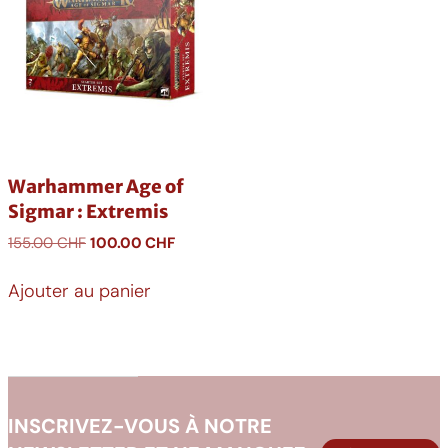
Warhammer Age of
Sigmar : Extremis
Le
Le
155.00
CHF
100.00
CHF
prix
prix
initial
actuel
Ajouter au panier
était :
est :
155.00 CHF.
100.00 CHF.
INSCRIVEZ-VOUS À NOTRE