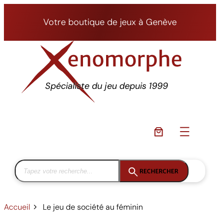
Aller
au
Votre boutique de jeux à Genève
contenu
Spécialiste du jeu depuis 1999
RECHERCHER
Accueil
Le jeu de société au féminin