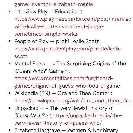
game-inventor-elizabeth-magie
Interview Play in Education :
https://www.playineducation.com/post/interview
with-leslie-scott-inventor-of-jenga-
sometimes-simple-works
People of Play — profil Leslie Scott :
https://www.peopleofplay.com/people/leslie-
scott
Mental Floss — « The Surprising Origins of the
‘Guess Who?’ Game » :
https://www.mentalfloss.com/fun/board-
games/origins-of-guess-who-board-game
Wikipedia (EN) — Ora and Theo Coster :
https://en.wikipedia.org/wiki/Ora_and_Theo_Cos
Unpacked — « The very Jewish history of
Guess Who? » :
https://unpacked.media/the-
very-jewish-history-of-guess-who/
Elizabeth Hargrave — Women & Nonbinary