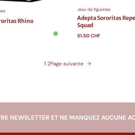
Jeux de figurines
nes
Adepta Sororitas Rep
roritas Rhino
Squad
51.50
CHF
anier
Ajouter au panier
1
2
Page suivante
→
RE NEWSLETTER ET NE MANQUEZ AUCUNE AC