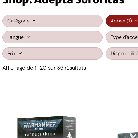
Catégorie
Armée
(1)
Langue
Type d'acce
Prix
Disponibilit
Trié
Affichage de 1–20 sur 35 résultats
du
plus
récent
au
plus
ancien