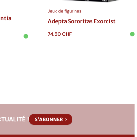
Jeux de figurines
entia
Adepta Sororitas Exorcist
74.50
CHF
Ajouter au panier
TUALITÉ !
S’ABONNER