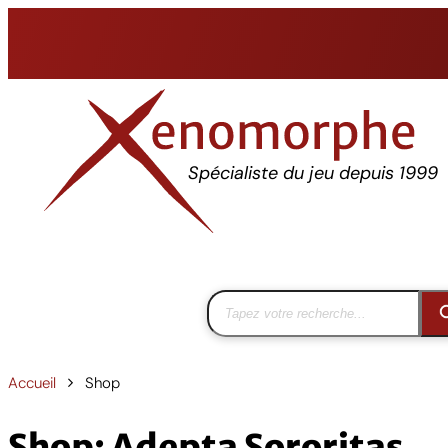
Aller
au
contenu
Spécialiste du jeu depuis 1999
Accueil
Shop
Shop: Adepta Sororitas