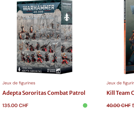
Jeux de figurines
Jeux de figuri
Adepta Sororitas Combat Patrol
Kill Team 
135.00
CHF
40.00
CHF
p
Ajouter au panier
Ajouter au p
i
é