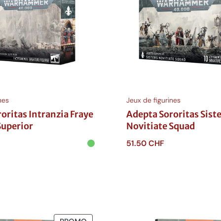
nes
Jeux de figurines
oritas Intranzia Fraye
Adepta Sororitas Sist
uperior
Novitiate Squad
51.50
CHF
anier
Ajouter au panier
PRODUIT