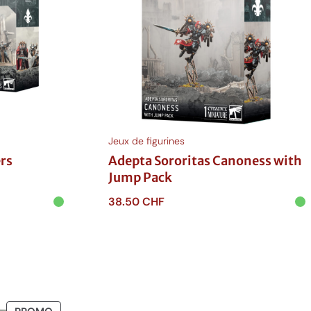
Jeux de figurines
ers
Adepta Sororitas Canoness with
Jump Pack
38.50
CHF
Ajouter au panier
PRODUIT