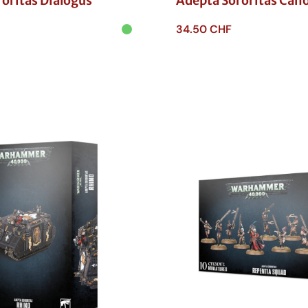
oritas Dialogus
Adepta Sororitas Can
34.50
CHF
anier
Ajouter au panier