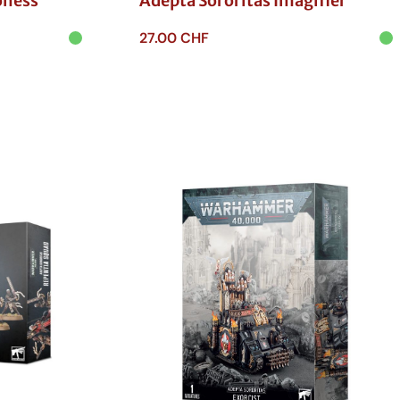
oness
Adepta Sororitas Imagifier
27.00
CHF
Ajouter au panier