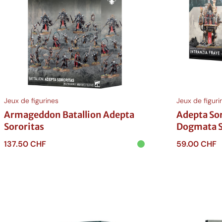
Jeux de figurines
Jeux de figuri
Armageddon Batallion Adepta
Adepta Sor
Sororitas
Dogmata S
137.50
CHF
59.00
CHF
Ajouter au panier
Ajouter au p