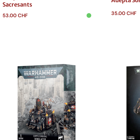
Adepta Sor
Sacresants
35.00
CHF
53.00
CHF
Ajouter au p
Ajouter au panier