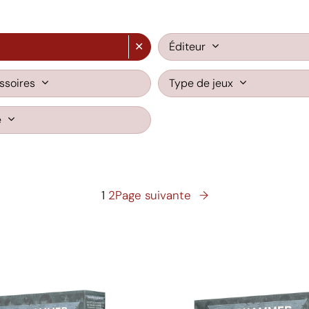
✕
Éditeur
ssoires
Type de jeux
é
1
2
Page suivante
→