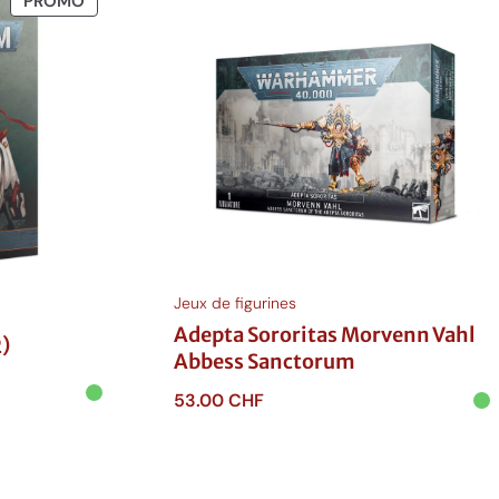
PROMO
EN
PROMOTION
Jeux de figurines
Adepta Sororitas Morvenn Vahl
2)
Abbess Sanctorum
53.00
CHF
Ajouter au panier
el
 CHF.