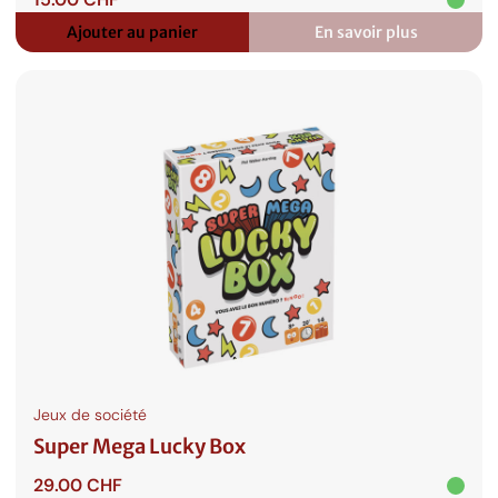
Ajouter au panier
En savoir plus
:
Nosferatu
Jeux de société
Super Mega Lucky Box
29.00
CHF