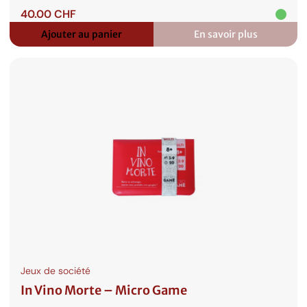
40.00
CHF
Ajouter au panier
En savoir plus
:
L’Ombre
du
Kraken
Jeux de société
In Vino Morte – Micro Game