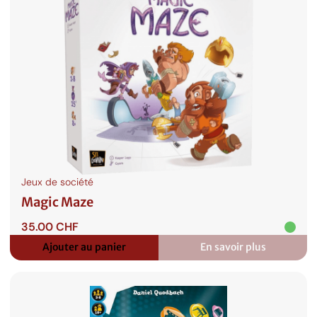
Jeux de société
Magic Maze
35.00
CHF
Ajouter au panier
En savoir plus
:
Magic
Maze