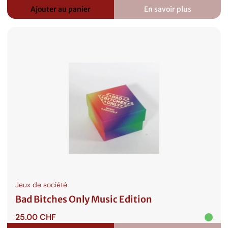
Ajouter au panier
En savoir plus
:
Super
Mega
Lucky
Box
Jeux de société
Bad Bitches Only Music Edition
25.00
CHF