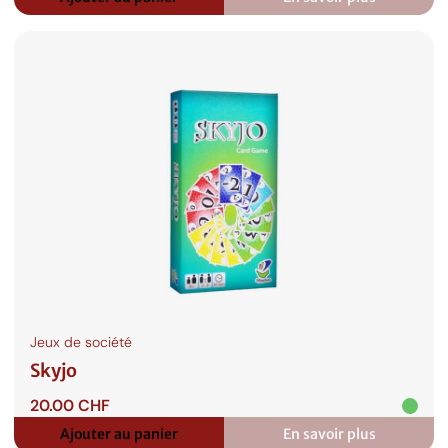
:
Bad
Bitches
Only
Jeux de société
Skyjo
20.00
CHF
Ajouter au panier
En savoir plus
: