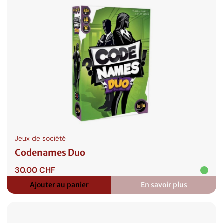
Jeux de société
Codenames Duo
30.00
CHF
Ajouter au panier
En savoir plus
:
Codenames
Duo