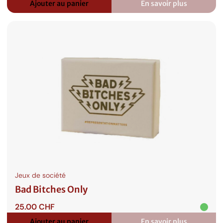
Ajouter au panier
En savoir plus
:
Bad
Bitches
Only
Music
Edition
Jeux de société
Bad Bitches Only
25.00
CHF
Ajouter au panier
En savoir plus