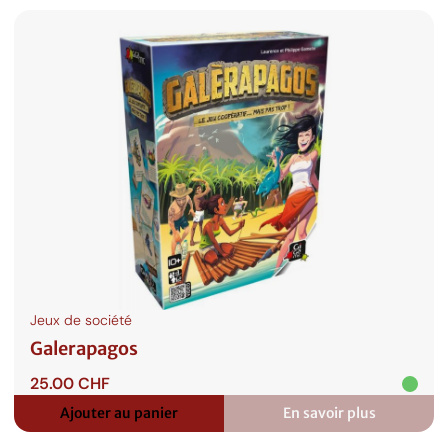
Up
Party
Jaune
Jeux de société
Galerapagos
25.00
CHF
Ajouter au panier
En savoir plus
:
Galerapagos