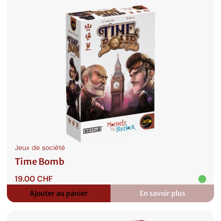
Jeux de société
Time Bomb
19.00
CHF
Ajouter au panier
En savoir plus
:
Time
Bomb