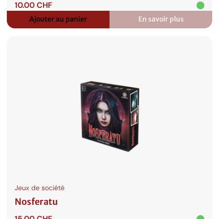
10.00
CHF
Ajouter au panier
En savoir plus
:
In
Vino
Morte
–
Micro
Game
Jeux de société
Nosferatu
15.00
CHF