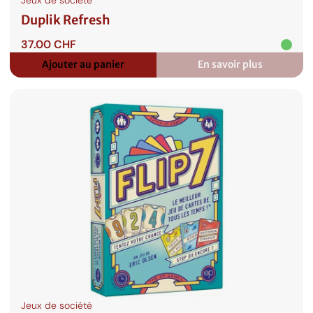
Duplik Refresh
37.00
CHF
Ajouter au panier
En savoir plus
:
Duplik
Refresh
Jeux de société