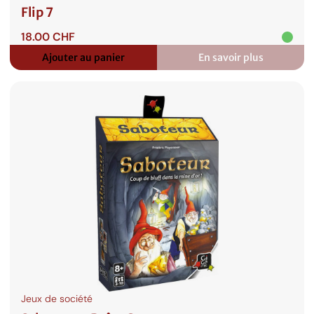
Flip 7
18.00
CHF
Ajouter au panier
En savoir plus
:
Flip
7
Jeux de société