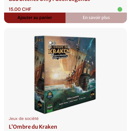
15.00
CHF
Ajouter au panier
En savoir plus
:
Bad
Bitches
Only
:
Geek
Legends
Jeux de société
L’Ombre du Kraken