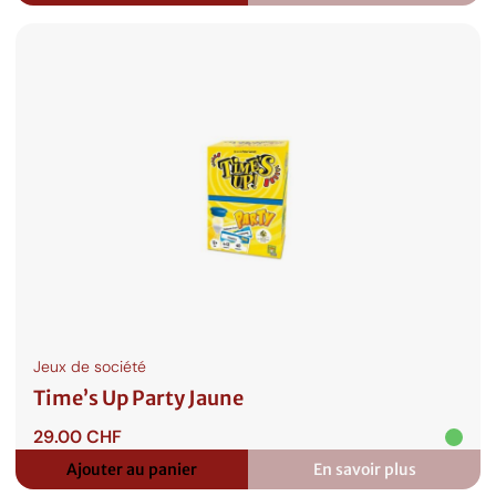
Skyjo
Jeux de société
Time’s Up Party Jaune
29.00
CHF
Ajouter au panier
En savoir plus
:
Time’s