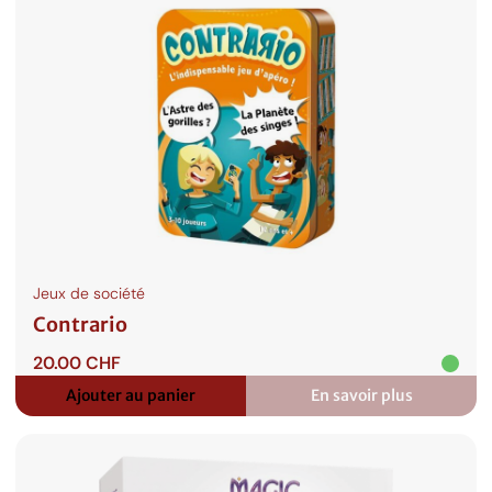
Jeux de société
Contrario
20.00
CHF
Ajouter au panier
En savoir plus
:
Contrario