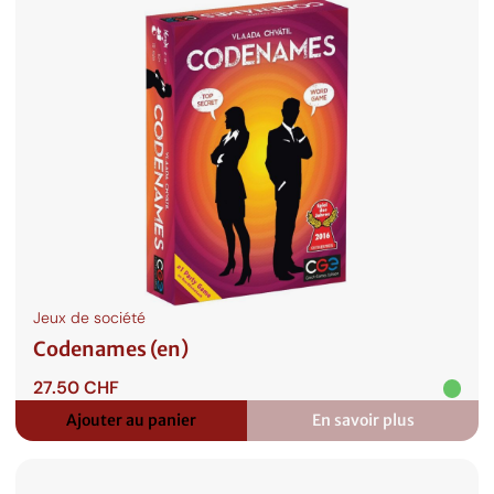
Jeux de société
Codenames (en)
27.50
CHF
Ajouter au panier
En savoir plus
:
Codenames
(en)