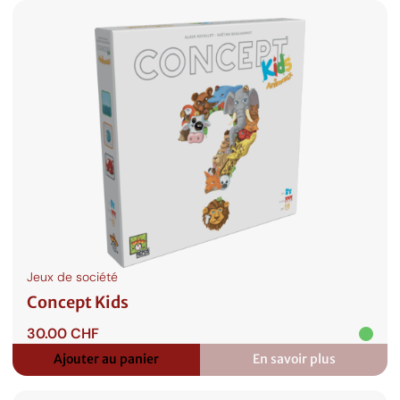
Jeux de société
Concept Kids
30.00
CHF
Ajouter au panier
En savoir plus
:
Concept
Kids