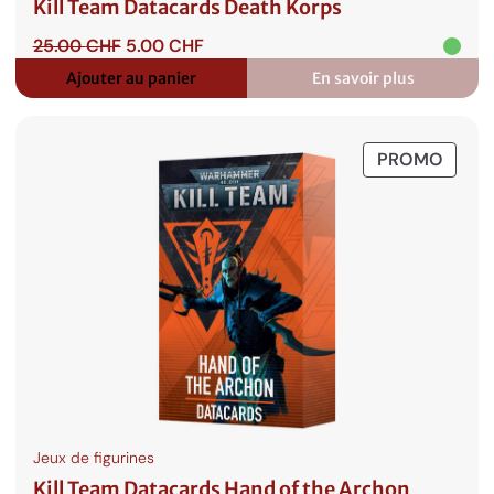
Kill Team Datacards Death Korps
Le
Le
25.00
CHF
5.00
CHF
prix
prix
Ajouter au panier
En savoir plus
:
initial
actuel
Kill
était :
est :
Team
25.00 CHF.
5.00 CHF.
Datacards
PROD
PROMO
Death
Korps
EN
PROM
Jeux de figurines
Kill Team Datacards Hand of the Archon