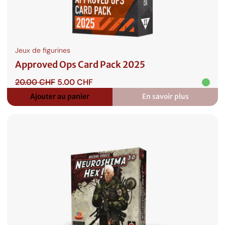
Jeux de figurines
Approved Ops Card Pack 2025
Le
Le
20.00
CHF
5.00
CHF
prix
prix
Ajouter au panier
En savoir plus
:
initial
actuel
Approved
était :
est :
Ops
20.00 CHF.
5.00 CHF.
Card
Pack
2025