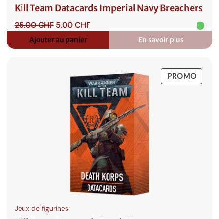
Kill Team Datacards Imperial Navy Breachers
Le
Le
25.00
CHF
5.00
CHF
prix
prix
Ajouter au panier
En savoir plus
:
initial
actuel
Kill
était :
est :
Team
25.00 CHF.
5.00 CHF.
Datacards
PROD
PROMO
Imperial
Navy
EN
Breachers
PROM
Jeux de figurines