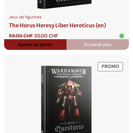
Jeux de figurines
The Horus Heresy Liber Hereticus (en)
Le
Le
59.00
CHF
30.00
CHF
prix
prix
Ajouter au panier
En savoir plus
:
initial
actuel
The
était :
est :
Horus
59.00 CHF.
30.00 CHF.
Heresy
PROD
PROMO
Liber
Hereticus
EN
(en)
PROM