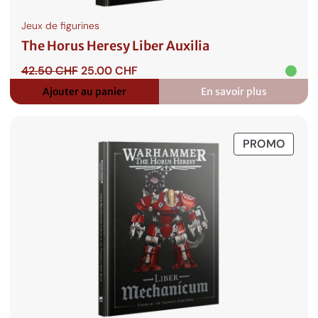
Jeux de figurines
The Horus Heresy Liber Auxilia
Le
Le
42.50
CHF
25.00
CHF
prix
prix
Ajouter au panier
En savoir plus
:
initial
actuel
The
était :
est :
Horus
42.50 CHF.
25.00 CHF.
Heresy
PROD
PROMO
Liber
Auxilia
EN
PROM