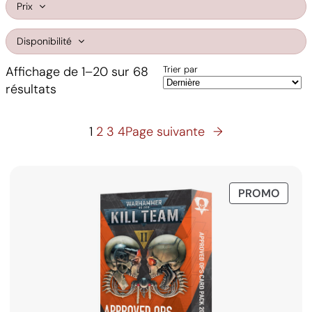
Prix
Disponibilité
Affichage de 1–20 sur 68
Trier par
Trié
résultats
du
plus
1
2
3
4
Page suivante
→
récent
au
plus
ancien
PROD
PROMO
EN
PROM