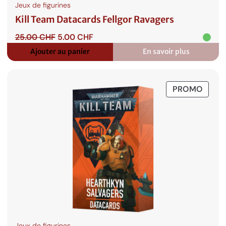
Jeux de figurines
Kill Team Datacards Fellgor Ravagers
Le
Le
25.00
CHF
5.00
CHF
prix
prix
Ajouter au panier
En savoir plus
:
initial
actuel
Kill
était :
est :
Team
25.00 CHF.
5.00 CHF.
Datacards
PROD
PROMO
Fellgor
Ravagers
EN
PROM
Jeux de figurines