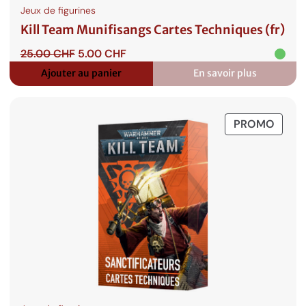
Jeux de figurines
Kill Team Munifisangs Cartes Techniques (fr)
Le
Le
25.00
CHF
5.00
CHF
prix
prix
Ajouter au panier
En savoir plus
:
initial
actuel
Kill
était :
est :
Team
25.00 CHF.
5.00 CHF.
Munifisangs
PROD
PROMO
Cartes
Techniques
EN
(fr)
PROM