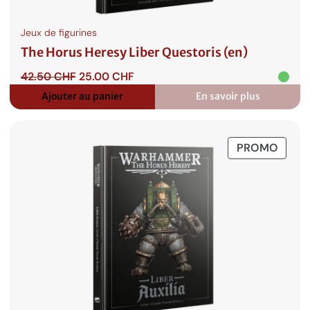
Jeux de figurines
The Horus Heresy Liber Questoris (en)
Le
Le
42.50
CHF
25.00
CHF
prix
prix
Ajouter au panier
En savoir plus
:
initial
actuel
The
était :
est :
Horus
42.50 CHF.
25.00 CHF.
Heresy
PROD
PROMO
Liber
Questoris
EN
(en)
PROM