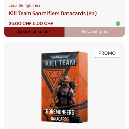
Jeux de figurines
Kill Team Sanctifiers Datacards (en)
Le
Le
25.00
CHF
5.00
CHF
prix
prix
Ajouter au panier
En savoir plus
:
initial
actuel
Kill
était :
est :
Team
25.00 CHF.
5.00 CHF.
Sanctifiers
PROD
PROMO
Datacards
(en)
EN
PROM