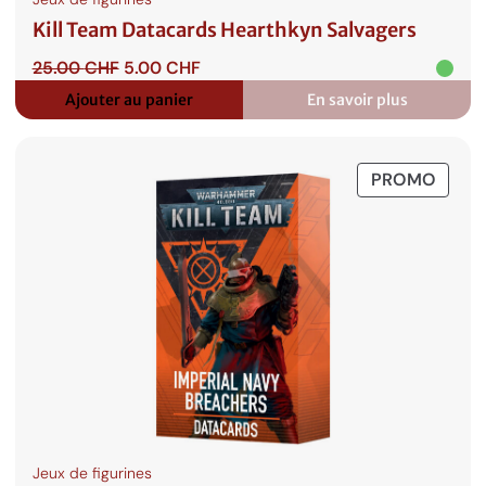
Kill Team Datacards Hearthkyn Salvagers
Le
Le
25.00
CHF
5.00
CHF
prix
prix
Ajouter au panier
En savoir plus
:
initial
actuel
Kill
était :
est :
Team
25.00 CHF.
5.00 CHF.
Datacards
PROD
PROMO
Hearthkyn
Salvagers
EN
PROM
Jeux de figurines