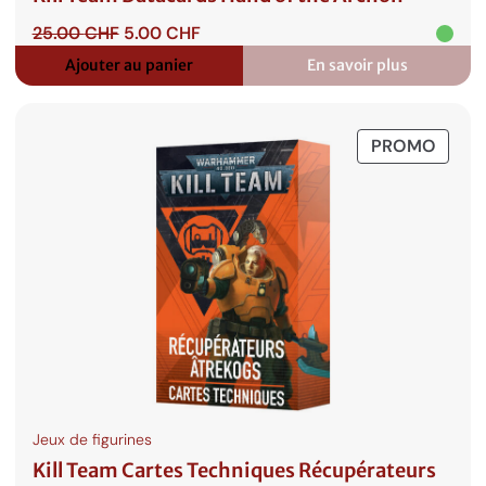
Le
Le
25.00
CHF
5.00
CHF
prix
prix
Ajouter au panier
En savoir plus
:
initial
actuel
Kill
était :
est :
Team
25.00 CHF.
5.00 CHF.
Datacards
PROD
PROMO
Hand
of
EN
the
PROM
Archon
Jeux de figurines
Kill Team Cartes Techniques Récupérateurs