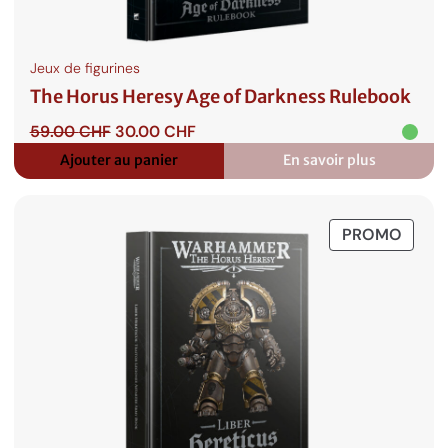
Jeux de figurines
The Horus Heresy Age of Darkness Rulebook
Le
Le
59.00
CHF
30.00
CHF
prix
prix
Ajouter au panier
En savoir plus
:
initial
actuel
The
était :
est :
Horus
59.00 CHF.
30.00 CHF.
Heresy
PROD
PROMO
Age
of
EN
Darkness
PROM
Rulebook