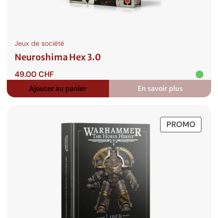
Jeux de société
Neuroshima Hex 3.0
49.00
CHF
Ajouter au panier
En savoir plus
:
Neuroshima
Hex
3.0
PROD
PROMO
EN
PROM