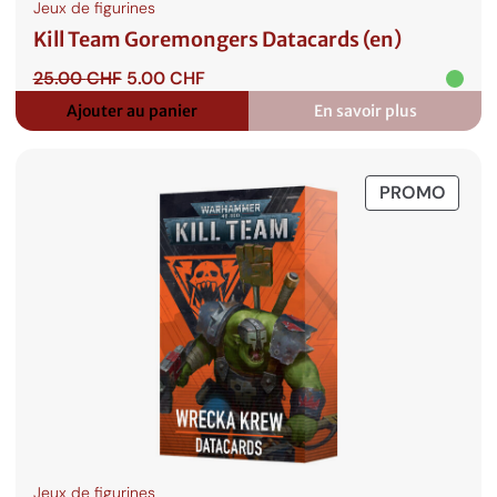
Jeux de figurines
Kill Team Goremongers Datacards (en)
Le
Le
25.00
CHF
5.00
CHF
prix
prix
Ajouter au panier
En savoir plus
:
initial
actuel
Kill
était :
est :
Team
25.00 CHF.
5.00 CHF.
Goremongers
PROD
PROMO
Datacards
(en)
EN
PROM
Jeux de figurines