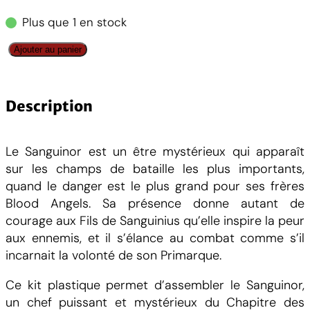
Plus que 1 en stock
q
Ajouter au panier
u
a
n
Description
t
i
Le Sanguinor est un être mystérieux qui apparaît
t
sur les champs de bataille les plus importants,
é
quand le danger est le plus grand pour ses frères
d
Blood Angels. Sa présence donne autant de
e
courage aux Fils de Sanguinius qu’elle inspire la peur
B
aux ennemis, et il s’élance au combat comme s’il
l
incarnait la volonté de son Primarque.
o
o
Ce kit plastique permet d’assembler le Sanguinor,
d
un chef puissant et mystérieux du Chapitre des
A