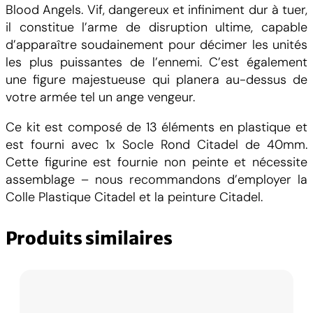
Blood Angels. Vif, dangereux et infiniment dur à tuer,
n
il constitue l’arme de disruption ultime, capable
g
d’apparaître soudainement pour décimer les unités
e
les plus puissantes de l’ennemi. C’est également
l
une figure majestueuse qui planera au-dessus de
s
votre armée tel un ange vengeur.
T
h
Ce kit est composé de 13 éléments en plastique et
e
est fourni avec 1x Socle Rond Citadel de 40mm.
S
Cette figurine est fournie non peinte et nécessite
a
assemblage – nous recommandons d’employer la
n
Colle Plastique Citadel et la peinture Citadel.
g
u
Produits similaires
i
n
o
r