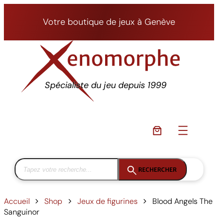
Aller
au
Votre boutique de jeux à Genève
contenu
Spécialiste du jeu depuis 1999
RECHERCHER
Accueil
Shop
Jeux de figurines
Blood Angels The
Sanguinor