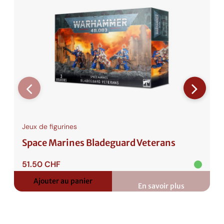
Jeux de figurines
Space Marines Bladeguard Veterans
51.50
CHF
Ajouter au panier
En savoir plus
:
Space
Marines
Bladeguard
Veterans