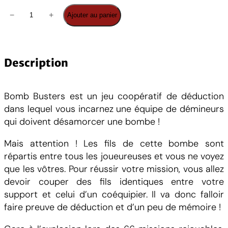
q
−
+
Ajouter au panier
u
a
n
t
Description
i
t
Bomb Busters est un jeu coopératif de déduction
é
dans lequel vous incarnez une équipe de démineurs
d
qui doivent désamorcer une bombe !
e
B
Mais attention ! Les fils de cette bombe sont
o
répartis entre tous les joueureuses et vous ne voyez
m
que les vôtres. Pour réussir votre mission, vous allez
b
devoir couper des fils identiques entre votre
B
support et celui d’un coéquipier. Il va donc falloir
u
faire preuve de déduction et d’un peu de mémoire !
s
t