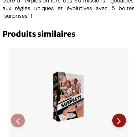
Gare à l’explosion lors des 66 missions rejouables,
e
aux règles uniques et évolutives avec 5 boites
r
“surprises” !
s
Produits similaires