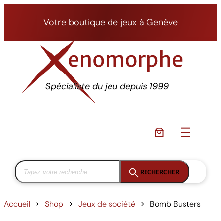
Aller
au
Votre boutique de jeux à Genève
contenu
Spécialiste du jeu depuis 1999
RECHERCHER
Accueil
Shop
Jeux de société
Bomb Busters