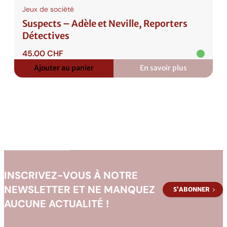
Jeux de société
Suspects – Adèle et Neville, Reporters
Détectives
45.00
CHF
Ajouter au panier
En savoir plus
:
Suspects
–
Adèle
et
Neville,
Reporters
Détectives
INSCRIVEZ-VOUS À NOTRE
NEWSLETTER ET NE MANQUEZ
S’ABONNER
AUCUNE ACTUALITÉ !