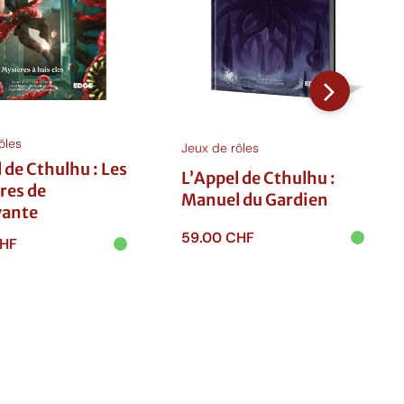
ôles
Jeux de rôles
 de Cthulhu : Les
L’Appel de Cthulhu :
es de
Manuel du Gardien
vante
59.00
CHF
HF
Ajouter au
 au
panier
r