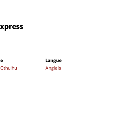
Express
e
Langue
f Cthulhu
Anglais