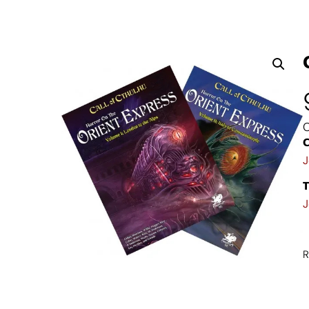
C
C
J
T
J
R