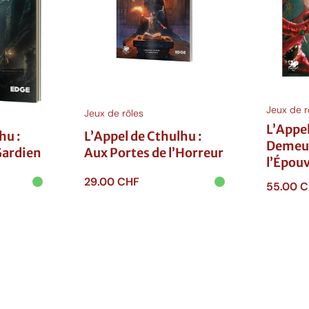
Jeux de r
Jeux de rôles
L’Appel
hu :
L’Appel de Cthulhu :
Demeur
Gardien
Aux Portes de l’Horreur
l’Épou
29.00
CHF
55.00
C
Ajouter au
Ajouter
panier
panie