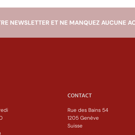
RE NEWSLETTER ET NE MANQUEZ AUCUNE AC
CONTACT
redi
Rue des Bains 54
30
1205 Genève
Suisse
h30
022 329 70 52