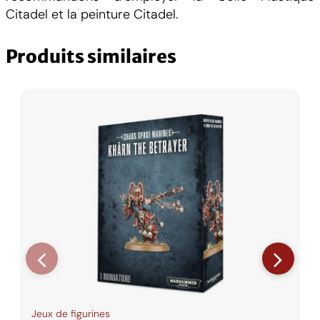
e
Citadel et la peinture Citadel.
d
C
Produits similaires
u
l
t
i
s
t
s
Jeux de figurines