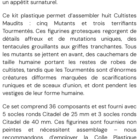
un appétit surnaturel.
S
p
Ce kit plastique permet d’assembler huit Cultistes
a
Maudits : cinq Mutants et trois terrifiants
c
Tourmentés. Ces figurines grotesques regorgent de
e
détails affreux et de mutations uniques, des
M
tentacules grouillants aux griffes tranchantes. Tous
a
les mutants se jettent en avant, des cauchemars de
r
taille humaine portant les restes de robes de
i
cultistes, tandis que les Tourmentés sont d’énormes
n
créatures difformes marquées de scarifications
e
runiques et de sceaux d’union, et dont pendent les
s
vestiges de leur forme humaine.
A
c
Ce set comprend 36 composants et est fourni avec
c
5 socles ronds Citadel de 25 mm et 3 socles ronds
u
Citadel de 40 mm. Ces figurines sont fournies non
r
peintes et nécessitent assemblage – nous
s
recommandons d’employer la Colle Plastique