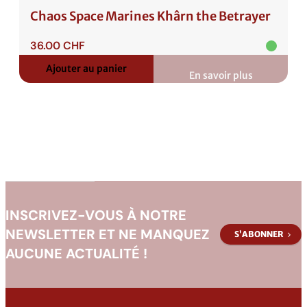
Chaos Space Marines Khârn the Betrayer
36.00
CHF
Ajouter au panier
En savoir plus
:
Chaos
Space
Marines
Khârn
the
Betrayer
INSCRIVEZ-VOUS À NOTRE
NEWSLETTER ET NE MANQUEZ
S’ABONNER
AUCUNE ACTUALITÉ !