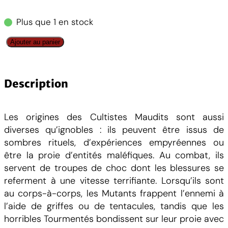
Plus que 1 en stock
q
Ajouter au panier
u
a
n
Description
t
i
Les origines des Cultistes Maudits sont aussi
t
diverses qu’ignobles : ils peuvent être issus de
é
sombres rituels, d’expériences empyréennes ou
d
être la proie d’entités maléfiques. Au combat, ils
e
servent de troupes de choc dont les blessures se
C
referment à une vitesse terrifiante. Lorsqu’ils sont
h
au corps-à-corps, les Mutants frappent l’ennemi à
a
l’aide de griffes ou de tentacules, tandis que les
o
horribles Tourmentés bondissent sur leur proie avec
s