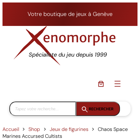
Aller
au
Votre boutique de jeux à Genève
contenu
Spécialiste du jeu depuis 1999
RECHERCHER
Accueil
Shop
Jeux de figurines
Chaos Space
Marines Accursed Cultists