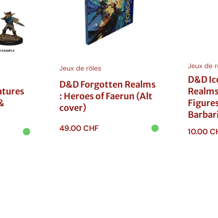
M
Jeux de r
Jeux de rôles
D&D Ic
D&D Forgotten Realms
atures
Realm
: Heroes of Faerun (Alt
&
Figure
cover)
Barbar
49.00
CHF
10.00
C
Ajouter au
Ajouter
panier
panie
–
H
m