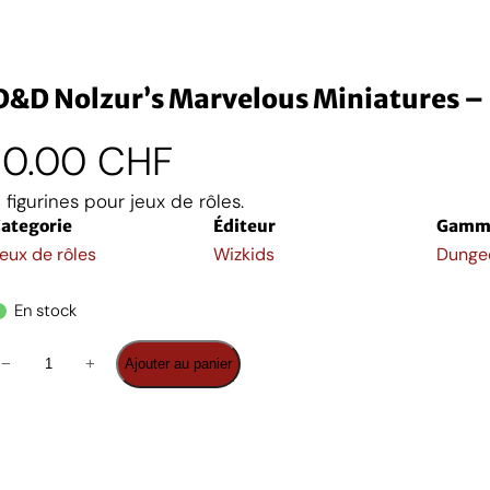
D&D Nolzur’s Marvelous Miniatures –
10.00
CHF
 figurines pour jeux de rôles.
ategorie
Éditeur
Gamm
eux de rôles
Wizkids
Dunge
En stock
q
−
+
Ajouter au panier