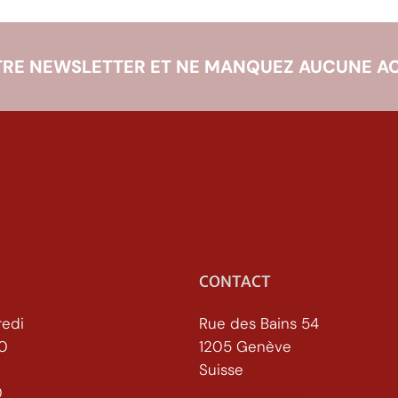
RE NEWSLETTER ET NE MANQUEZ AUCUNE AC
CONTACT
redi
Rue des Bains 54
30
1205 Genève
Suisse
h30
022 329 70 52