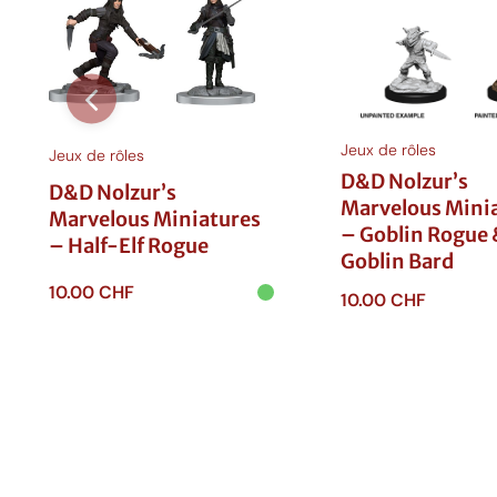
l
o
u
s
Jeux de rôles
i
Jeux de rôles
n
D&D Nolzur’s
D&D Nolzur’s
i
Marvelous Mini
Marvelous Miniatures
a
– Goblin Rogue 
– Half-Elf Rogue
t
Goblin Bard
u
10.00
CHF
10.00
CHF
r
Ajouter au
e
Ajouter au
panier
panier
s
u
a