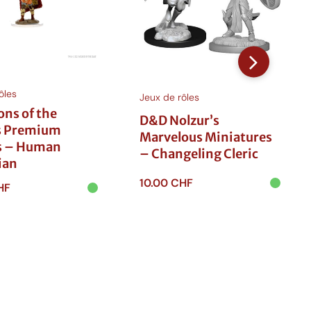
ôles
Jeux de rôles
ons of the
D&D Nolzur’s
s Premium
Marvelous Miniatures
s – Human
– Changeling Cleric
ian
10.00
CHF
HF
Ajouter au
 au
panier
r