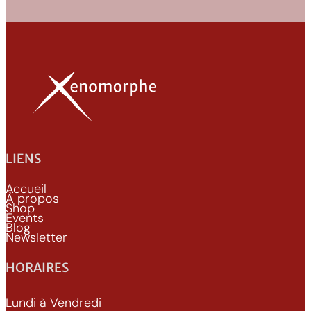
/
b
l
a
c
k
LIENS
Accueil
À propos
Shop
Events
Blog
Newsletter
HORAIRES
Lundi à Vendredi