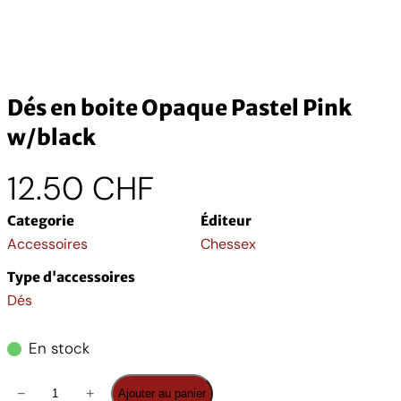
Dés en boite Opaque Pastel Pink
w/black
12.50
CHF
Categorie
Éditeur
Accessoires
Chessex
Type d'accessoires
Dés
En stock
q
−
+
Ajouter au panier