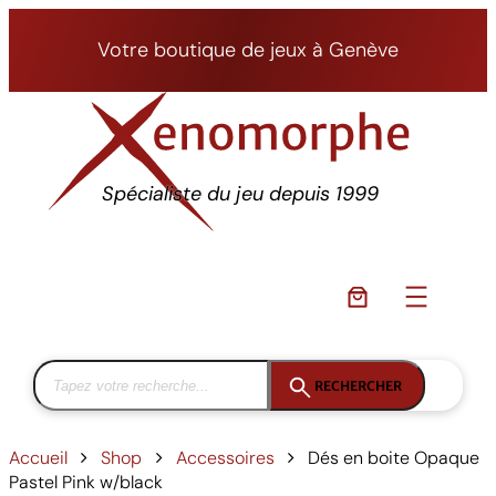
Aller
au
Votre boutique de jeux à Genève
contenu
Spécialiste du jeu depuis 1999
RECHERCHER
Accueil
Shop
Accessoires
Dés en boite Opaque
Pastel Pink w/black