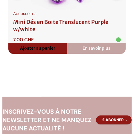
e
O
Accessoires
p
Mini Dés en Boite Translucent Purple
a
w/white
q
u
7.00
CHF
e
Ajouter au panier
En savoir plus
:
P
Mini
Dés
a
en
s
Boite
Translucent
t
Purple
e
w/white
l
P
i
INSCRIVEZ-VOUS À NOTRE
n
NEWSLETTER ET NE MANQUEZ
S’ABONNER
k
AUCUNE ACTUALITÉ !
w