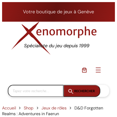
Aller
au
Votre boutique de jeux à Genève
contenu
Spécialiste du jeu depuis 1999
RECHERCHER
Accueil
Shop
Jeux de rôles
D&D Forgotten
Realms : Adventures in Faerun