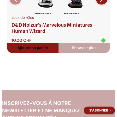
m
s
:
Jeux de rôles
A
D&D Nolzur’s Marvelous Miniatures –
d
Human Wizard
v
10.00
CHF
e
n
Ajouter au panier
En savoir plus
:
t
D&D
Nolzur’s
u
Marvelous
r
Miniatures
–
e
Human
s
Wizard
i
n
F
INSCRIVEZ-VOUS À NOTRE
a
NEWSLETTER ET NE MANQUEZ
S’ABONNER
e