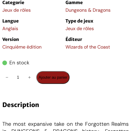
Categorie
Gamme
Jeux de rôles
Dungeons & Dragons
Langue
Type de jeux
Anglais
Jeux de rôles
Version
Éditeur
Cinquième édition
Wizards of the Coast
En stock
q
−
+
Ajouter au panier
u
a
n
t
Description
i
t
The most expansive take on the Forgotten Realms
é