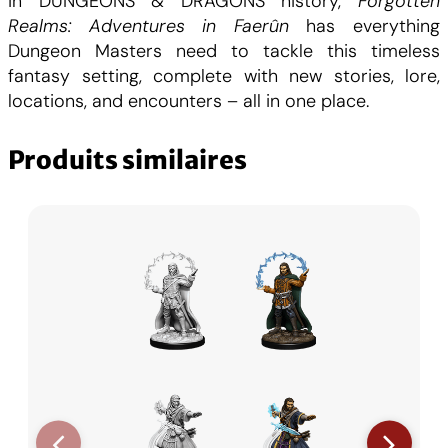
in DUNGEONS & DRAGONS history,
Forgotten
d
Realms: Adventures in Faerûn
has everything
e
Dungeon Masters need to tackle this timeless
D
fantasy setting, complete with new stories, lore,
&
locations, and encounters – all in one place.
D
F
Produits similaires
o
r
g
o
t
t
e
n
R
e
a
l