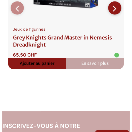
Jeux de figurines
Grey Knights Grand Master in Nemesis
Dreadknight
65.50
CHF
Ajouter au panier
En savoir plus
:
Grey
Knights
Grand
Master
in
Nemesis
Dreadknight
INSCRIVEZ-VOUS À NOTRE