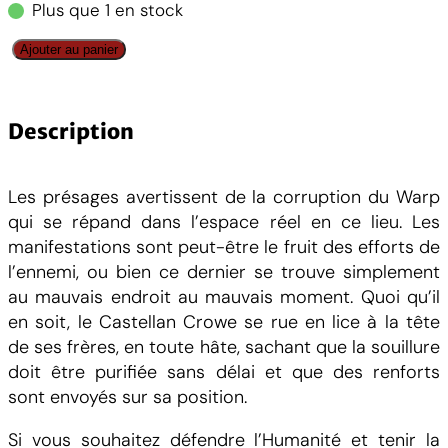
Plus que 1 en stock
q
Ajouter au panier
u
a
n
Description
t
i
Les présages avertissent de la corruption du Warp
t
qui se répand dans l’espace réel en ce lieu. Les
é
manifestations sont peut-être le fruit des efforts de
d
l’ennemi, ou bien ce dernier se trouve simplement
e
au mauvais endroit au mauvais moment. Quoi qu’il
G
en soit, le Castellan Crowe se rue en lice à la tête
r
de ses frères, en toute hâte, sachant que la souillure
e
doit être purifiée sans délai et que des renforts
y
sont envoyés sur sa position.
K
n
Si vous souhaitez défendre l’Humanité et tenir la