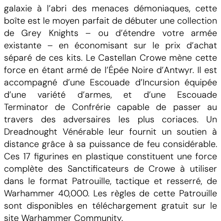
i
galaxie à l’abri des menaces démoniaques, cette
g
boîte est le moyen parfait de débuter une collection
h
de Grey Knights – ou d’étendre votre armée
t
existante – en économisant sur le prix d’achat
s
séparé de ces kits. Le Castellan Crowe mène cette
C
force en étant armé de l’Épée Noire d’Antwyr. Il est
o
accompagné d’une Escouade d’Incursion équipée
m
d’une variété d’armes, et d’une Escouade
b
Terminator de Confrérie capable de passer au
a
travers des adversaires les plus coriaces. Un
t
Dreadnought Vénérable leur fournit un soutien à
P
distance grâce à sa puissance de feu considérable.
a
Ces 17 figurines en plastique constituent une force
t
complète des Sanctificateurs de Crowe à utiliser
r
dans le format Patrouille, tactique et resserré, de
o
Warhammer 40,000. Les règles de cette Patrouille
l
sont disponibles en téléchargement gratuit sur le
site Warhammer Community.