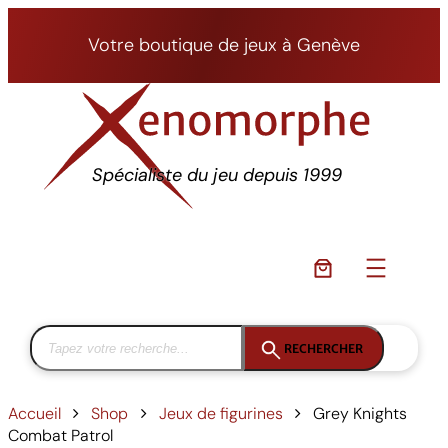
Aller
au
Votre boutique de jeux à Genève
contenu
Spécialiste du jeu depuis 1999
RECHERCHER
Accueil
Shop
Jeux de figurines
Grey Knights
Combat Patrol