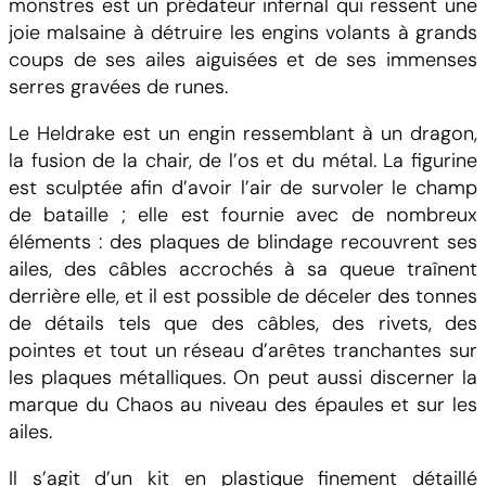
monstres est un prédateur infernal qui ressent une
a
joie malsaine à détruire les engins volants à grands
o
coups de ses ailes aiguisées et de ses immenses
s
serres gravées de runes.
S
p
Le Heldrake est un engin ressemblant à un dragon,
a
la fusion de la chair, de l’os et du métal. La figurine
c
est sculptée afin d’avoir l’air de survoler le champ
e
de bataille ; elle est fournie avec de nombreux
M
éléments : des plaques de blindage recouvrent ses
a
ailes, des câbles accrochés à sa queue traînent
r
derrière elle, et il est possible de déceler des tonnes
i
de détails tels que des câbles, des rivets, des
n
pointes et tout un réseau d’arêtes tranchantes sur
e
les plaques métalliques. On peut aussi discerner la
s
marque du Chaos au niveau des épaules et sur les
H
ailes.
e
l
Il s’agit d’un kit en plastique finement détaillé