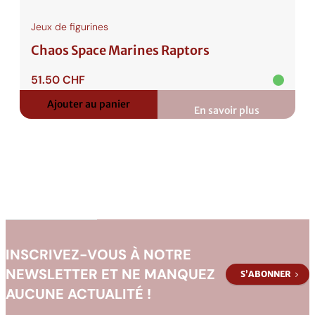
Jeux de figurines
Chaos Space Marines Raptors
51.50
CHF
Ajouter au panier
En savoir plus
:
Chaos
Space
Marines
Raptors
INSCRIVEZ-VOUS À NOTRE
NEWSLETTER ET NE MANQUEZ
S’ABONNER
AUCUNE ACTUALITÉ !