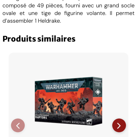
d
composé de 49 pièces, fourni avec un grand socle
r
ovale et une tige de figurine volante. Il permet
a
d’assembler 1 Heldrake.
k
e
Produits similaires