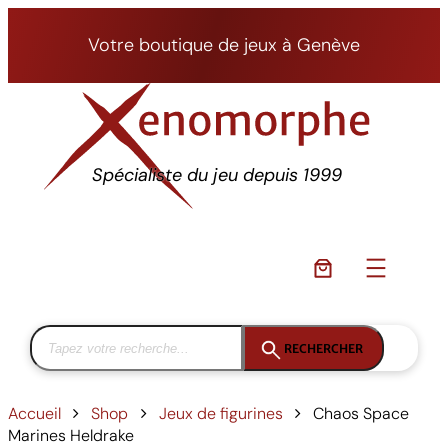
Aller
au
Votre boutique de jeux à Genève
contenu
Spécialiste du jeu depuis 1999
RECHERCHER
Accueil
Shop
Jeux de figurines
Chaos Space
Marines Heldrake