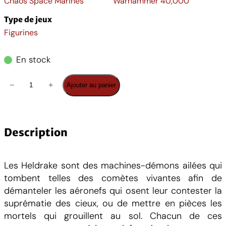
Chaos Space Marines
Warhammer 40,000
Type de jeux
Figurines
En stock
q
−
+
Ajouter au panier
u
a
n
t
Description
i
t
Les Heldrake sont des machines-démons ailées qui
é
tombent telles des comètes vivantes afin de
d
démanteler les aéronefs qui osent leur contester la
e
suprématie des cieux, ou de mettre en pièces les
C
mortels qui grouillent au sol. Chacun de ces
h