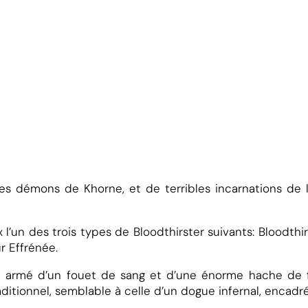
d
des démons de Khorne, et de terribles incarnations de
d
l’un des trois types de Bloodthirster suivants: Bloodthi
r Effrénée.
st armé d’un fouet de sang et d’une énorme hache de f
aditionnel, semblable à celle d’un dogue infernal, encad