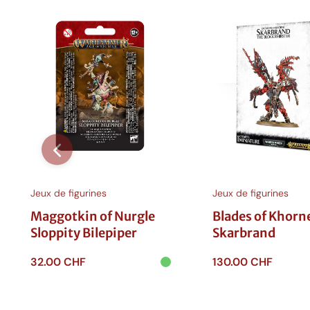
Jeux de figurines
Jeux de figurines
Maggotkin of Nurgle
Blades of Khorn
Sloppity Bilepiper
Skarbrand
32.00
CHF
130.00
CHF
Ajouter au
Ajouter au
panier
panier