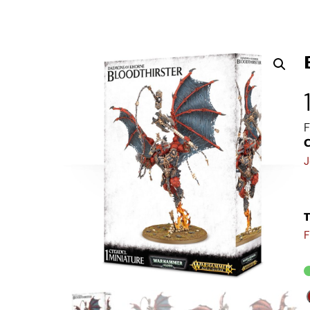
F
C
J
T
F