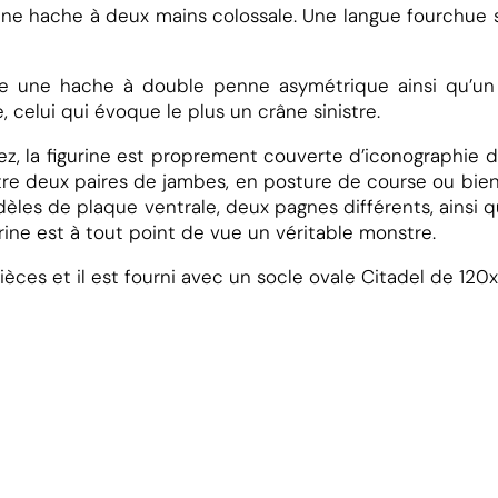
ne hache à deux mains colossale. Une langue fourchue sor
rte une hache à double penne asymétrique ainsi qu’un
, celui qui évoque le plus un crâne sinistre.
sez, la figurine est proprement couverte d’iconographie 
tre deux paires de jambes, en posture de course ou bien e
d
dèles de plaque ventrale, deux pagnes différents, ains
urine est à tout point de vue un véritable monstre.
èces et il est fourni avec un socle ovale Citadel de 12