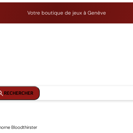
Votre boutique de jeux à Genève
RECHERCHER
horne Bloodthirster