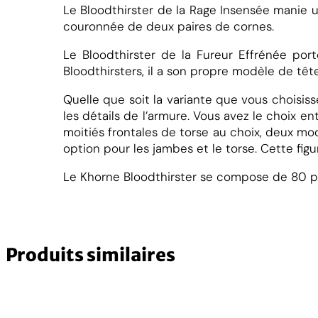
Le Bloodthirster de la Rage Insensée manie u
r
couronnée de deux paires de cornes.
n
e
Le Bloodthirster de la Fureur Effrénée po
B
Bloodthirsters, il a son propre modèle de tête
l
o
Quelle que soit la variante que vous choisis
o
les détails de l’armure. Vous avez le choix en
moitiés frontales de torse au choix, deux mo
t
option pour les jambes et le torse. Cette fig
h
i
Le Khorne Bloodthirster se compose de 80 pi
r
s
t
e
Produits similaires
r