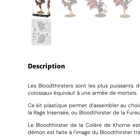
u
a
n
t
i
t
é
e
B
Description
l
a
Les Bloodthirsters sont les plus puissants 
colossaux équivaut à une armée de mortels.
e
s
Ce kit plastique permet d’assembler au choix 
o
la Rage Insensée, ou Bloodthirster de la Fureu
f
K
Le Bloodthirster de la Colère de Khorne e
h
démon est faite à l’image du Bloodthirster tr
o