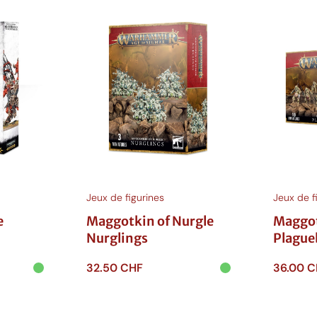
Jeux de figurines
Jeux de f
e
Maggotkin of Nurgle
Maggot
Nurglings
Plague
32.50
CHF
36.00
C
Ajouter au
Ajouter
panier
panie