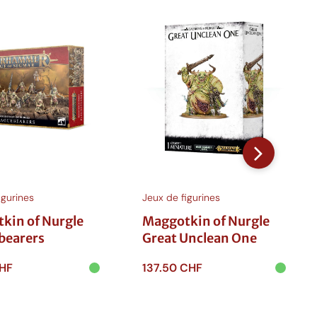
igurines
Jeux de figurines
kin of Nurgle
Maggotkin of Nurgle
bearers
Great Unclean One
HF
137.50
CHF
 au
Ajouter au
r
panier