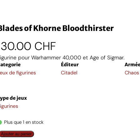
Blades of Khorne Bloodthirster
130.00
CHF
igurine pour Warhammer 40,000 et Age of Sigmar.
ategorie
Éditeur
Armé
eux de figurines
Citadel
Chaos
ype de jeux
igurines
Plus que 1 en stock
q
Ajouter au panier