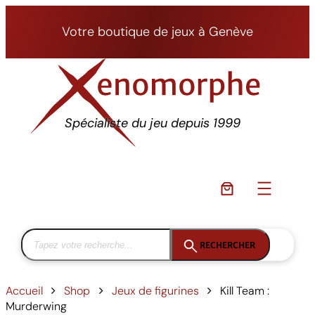
Aller
au
Votre boutique de jeux à Genève
contenu
Spécialiste du jeu depuis 1999
RECHERCHER
Accueil
Shop
Jeux de figurines
Kill Team :
Murderwing