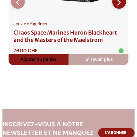
Jeux de figurines
Chaos Space Marines Huron Blackheart
and the Masters of the Maelstrom
76.00
CHF
Ajouter au panier
En savoir plus
:
Chaos
Space
Marines
Huron
Blackheart
and
the
Masters
of
the
Maelstrom
INSCRIVEZ-VOUS À NOTRE
NEWSLETTER ET NE MANQUEZ
S’ABONNER