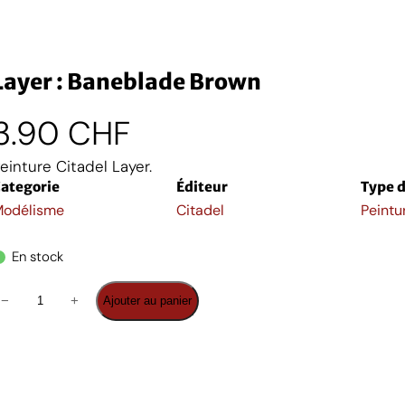
Layer : Baneblade Brown
3.90
CHF
einture Citadel Layer.
ategorie
Éditeur
Type d
odélisme
Citadel
Peintu
En stock
q
−
+
Ajouter au panier