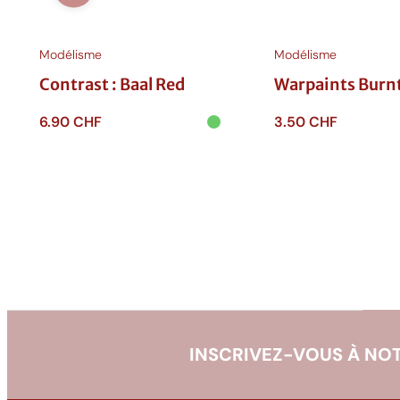
r
o
Modélisme
Modélisme
n
Contrast : Baal Red
Warpaints Burnt
6.90
CHF
3.50
CHF
Ajouter au
Ajouter au
panier
panier
INSCRIVEZ-VOUS À NOT