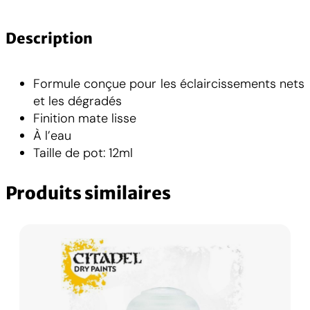
a
n
t
Description
i
t
Formule conçue pour les éclaircissements nets
é
et les dégradés
d
Finition mate lisse
e
À l’eau
L
Taille de pot: 12ml
a
y
Produits similaires
e
r
:
V
u
l
k