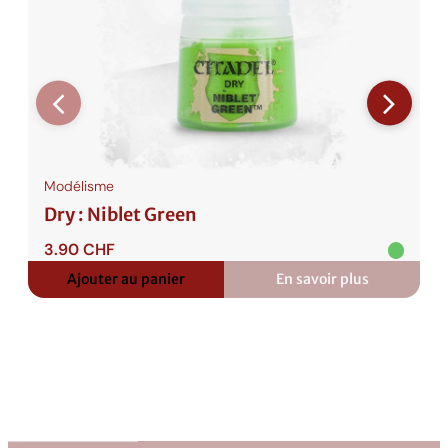
a
n
G
r
e
e
n
Modélisme
Dry : Niblet Green
3.90
CHF
Ajouter au panier
En savoir plus
:
Dry
:
Niblet
Green