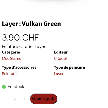
Layer : Vulkan Green
3.90
CHF
Peinture Citadel Layer.
Categorie
Éditeur
Modélisme
Citadel
Type d'accessoires
Type de peinture
Peinture
Layer
En stock
q
−
+
Ajouter au panier
u