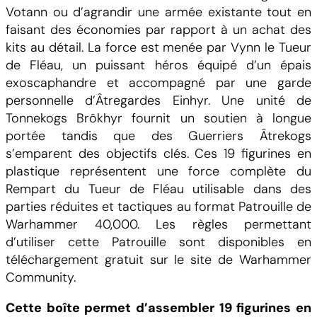
s
Votann ou d’agrandir une armée existante tout en
o
faisant des économies par rapport à un achat des
f
kits au détail. La force est menée par Vynn le Tueur
V
de Fléau, un puissant héros équipé d’un épais
o
exoscaphandre et accompagné par une garde
t
personnelle d’Âtregardes Einhyr. Une unité de
a
Tonnekogs Brôkhyr fournit un soutien à longue
n
portée tandis que des Guerriers Âtrekogs
n
s’emparent des objectifs clés. Ces 19 figurines en
C
plastique représentent une force complète du
o
Rempart du Tueur de Fléau utilisable dans des
m
parties réduites et tactiques au format Patrouille de
b
Warhammer 40,000. Les règles permettant
a
d’utiliser cette Patrouille sont disponibles en
t
téléchargement gratuit sur le site de Warhammer
P
Community.
a
t
Cette boîte permet d’assembler 19 figurines en