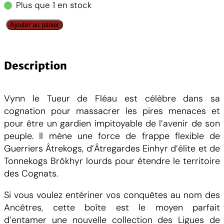
Plus que 1 en stock
q
Ajouter au panier
u
a
n
Description
t
i
Vynn le Tueur de Fléau est célèbre dans sa
t
cognation pour massacrer les pires menaces et
é
pour être un gardien impitoyable de l’avenir de son
d
peuple. Il mène une force de frappe flexible de
e
Guerriers Âtrekogs, d’Âtregardes Einhyr d’élite et de
L
Tonnekogs Brôkhyr lourds pour étendre le territoire
e
des Cognats.
a
g
Si vous voulez entériner vos conquêtes au nom des
u
Ancêtres, cette boîte est le moyen parfait
e
d’entamer une nouvelle collection des Ligues de