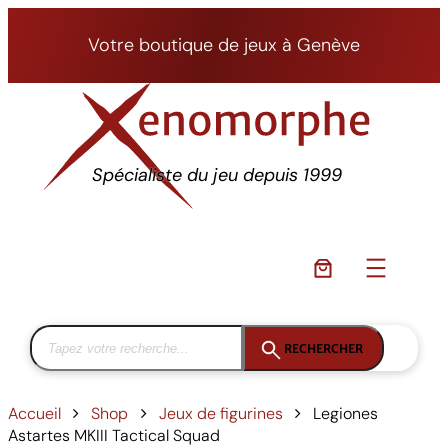
Aller
au
Votre boutique de jeux à Genève
contenu
Spécialiste du jeu depuis 1999
RECHERCHER
Accueil
Shop
Jeux de figurines
Legiones
Astartes MKIII Tactical Squad