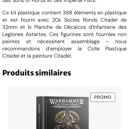
des Sons of Horus et des Imperial Fists.
Ce kit plastique contient 368 éléments en plastique
et est fourni avec 20x Socles Ronds Citadel de
32mm et 1x Planche de Décalcos d’Infanterie des
Legiones Astartes. Ces figurines sont fournies non
peintes et nécessitent assemblage – nous
recommandons d’employer la Colle Plastique
Citadel et la peinture Citadel.
Produits similaires
PRODUI
PROMO
EN
PROMO