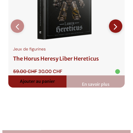
Jeux de figurines
The Horus Heresy Liber Hereticus
Le
Le
59.00
CHF
30.00
CHF
prix
prix
Ajouter au panier
initial
actuel
En savoir plus
:
était :
est :
The
Horus
59.00 CHF.
30.00 CHF.
Heresy
Liber
Hereticus