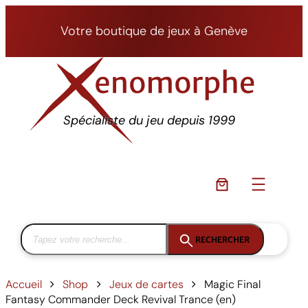
Aller
au
Votre boutique de jeux à Genève
contenu
Spécialiste du jeu depuis 1999
RECHERCHER
Accueil
Shop
Jeux de cartes
Magic Final
Fantasy Commander Deck Revival Trance (en)