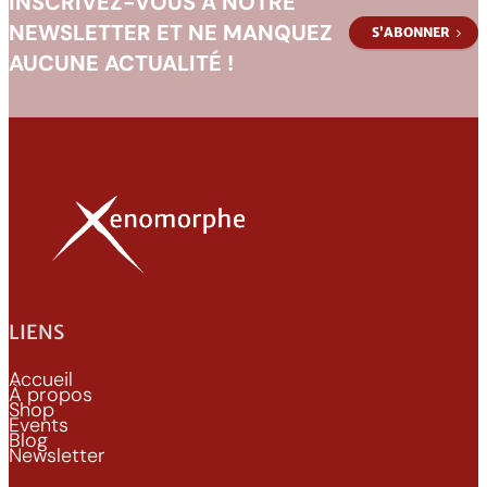
INSCRIVEZ-VOUS À NOTRE
e
NEWSLETTER ET NE MANQUEZ
S’ABONNER
r
AUCUNE ACTUALITÉ !
D
e
c
k
R
e
v
i
v
a
LIENS
l
T
Accueil
r
À propos
Shop
a
Events
Blog
n
Newsletter
c