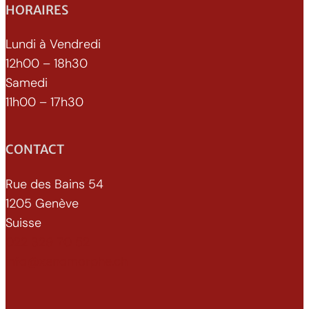
e
HORAIRES
(
e
Lundi à Vendredi
n
12h00 – 18h30
)
Samedi
11h00 – 17h30
CONTACT
Rue des Bains 54
1205 Genève
Suisse
022 329 70 52
info@xenomorphe.ch