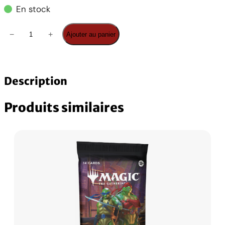
En stock
q
−
+
Ajouter au panier
u
a
n
t
Description
i
t
Produits similaires
é
d
e
M
a
g
i
c
F