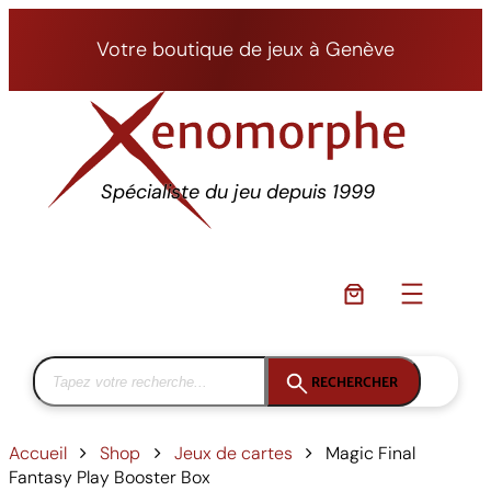
Aller
au
Votre boutique de jeux à Genève
contenu
Spécialiste du jeu depuis 1999
RECHERCHER
Accueil
Shop
Jeux de cartes
Magic Final
Fantasy Play Booster Box