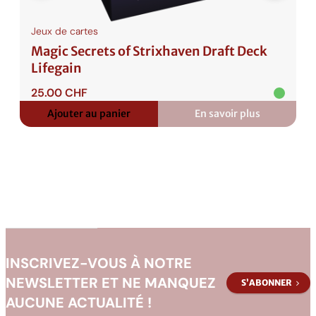
a
g
Jeux de cartes
e
Magic Secrets of Strixhaven Draft Deck
M
Lifegain
u
t
25.00
CHF
a
Ajouter au panier
En savoir plus
:
n
Magic
Secrets
t
of
N
Strixhaven
Draft
i
Deck
n
Lifegain
j
a
T
INSCRIVEZ-VOUS À NOTRE
u
NEWSLETTER ET NE MANQUEZ
S’ABONNER
r
AUCUNE ACTUALITÉ !
t