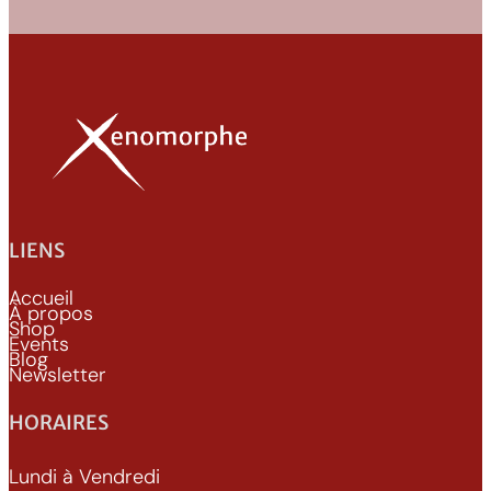
l
e
B
o
o
s
t
e
r
LIENS
d
e
Accueil
J
À propos
Shop
e
Events
Blog
u
Newsletter
HORAIRES
Lundi à Vendredi