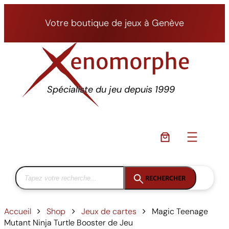
Aller
au
Votre boutique de jeux à Genève
contenu
Spécialiste du jeu depuis 1999
RECHERCHER
Accueil
Shop
Jeux de cartes
Magic Teenage
Mutant Ninja Turtle Booster de Jeu