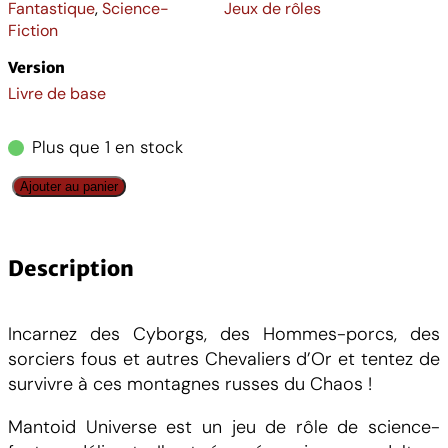
Fantastique
,
Science-
Jeux de rôles
Fiction
Version
Livre de base
Plus que 1 en stock
q
Ajouter au panier
u
a
n
Description
t
i
Incarnez des Cyborgs, des Hommes-porcs, des
t
sorciers fous et autres Chevaliers d’Or et tentez de
é
survivre à ces montagnes russes du Chaos !
d
e
Mantoid Universe est un jeu de rôle de science-
M