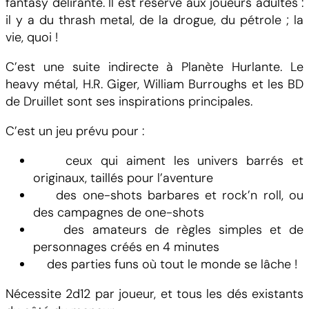
fantasy délirante. Il est réservé aux joueurs adultes :
a
il y a du thrash metal, de la drogue, du pétrole ; la
n
vie, quoi !
t
o
C’est une suite indirecte à Planète Hurlante. Le
i
heavy métal, H.R. Giger, William Burroughs et les BD
d
de Druillet sont ses inspirations principales.
U
n
C’est un jeu prévu pour :
i
ceux qui aiment les univers barrés et
v
originaux, taillés pour l’aventure
e
des one-shots barbares et rock’n roll, ou
r
des campagnes de one-shots
s
des amateurs de règles simples et de
e
personnages créés en 4 minutes
des parties funs où tout le monde se lâche !
Nécessite 2d12 par joueur, et tous les dés existants