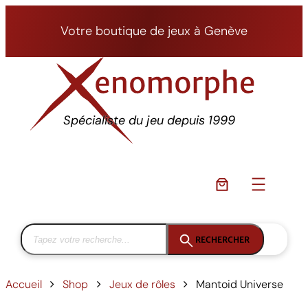
Aller
au
Votre boutique de jeux à Genève
contenu
Spécialiste du jeu depuis 1999
RECHERCHER
Accueil
Shop
Jeux de rôles
Mantoid Universe