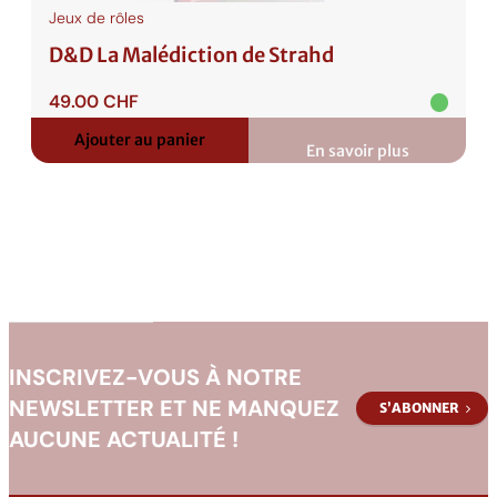
Jeux de rôles
D&D La Malédiction de Strahd
49.00
CHF
Ajouter au panier
En savoir plus
:
D&D
La
Malédiction
de
Strahd
INSCRIVEZ-VOUS À NOTRE
NEWSLETTER ET NE MANQUEZ
S’ABONNER
AUCUNE ACTUALITÉ !