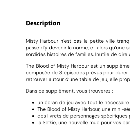
u
a
n
t
Description
i
t
é
Misty Harbour n’est pas la petite ville tran
passe d’y devenir la norme, et alors qu’une 
e
sordides histoires de familles. Inutile de dire
The Blood of Misty Harbour est un supplément
o
composée de 3 épisodes prévus pour durer u
n
retrouver autour d’une table de jeu, elle pr
s
t
Dans ce supplément, vous trouverez :
e
r
un écran de jeu avec tout le nécessaire
h
The Blood of Misty Harbour, une mini-sér
e
des livrets de personnages spécifiques p
a
la Seïkie, une nouvelle mue pour vos par
r