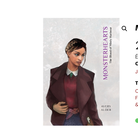
É
C
J
C
F
&