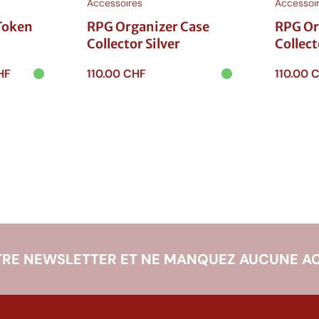
Accessoires
Accessoi
Token
RPG Organizer Case
RPG Or
Collector Silver
Collec
H
Le
HF
110.00
CHF
110.00
C
prix
Ajouter au
Ajouter
actuel
panier
panie
b
est :
F.
10.00 CHF.
RE NEWSLETTER ET NE MANQUEZ AUCUNE AC