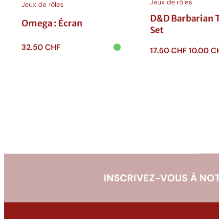
i
Jeux de rôles
Jeux de rôles
s
D&D Barbarian 
Omega : Écran
t
Set
y
32.50
CHF
Le
17.50
CHF
10.00
C
a
prix
Ajouter au
Ajouter au
r
initial
panier
panier
était :
o
17.50 CH
r
INSCRIVEZ-VOUS À NOT