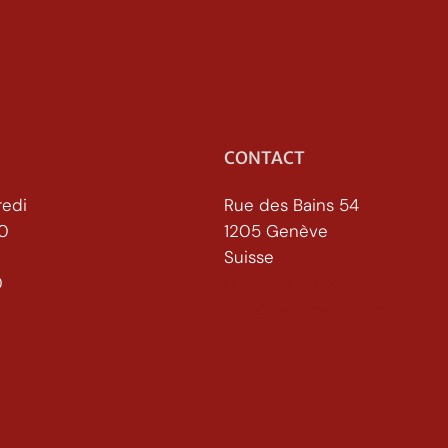
CONTACT
redi
Rue des Bains 54
30
1205 Genève
Suisse
h30
022 329 70 52
info@xenomorphe.ch