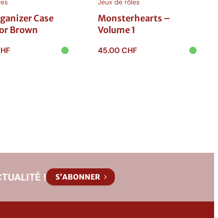
res
Jeux de rôles
ganizer Case
Monsterhearts –
tor Brown
Volume 1
HF
45.00
CHF
 au
Ajouter au
r
panier
TUALITÉ !
S’ABONNER