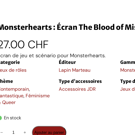
Monsterhearts : Écran The Blood of M
27.00
CHF
cran de jeu et scénario pour Monsterhearts.
ategorie
Éditeur
Gamm
eux de rôles
Lapin Marteau
Monst
Thème
Type d'accessoires
Type d
ontemporain
,
Accessoires JDR
Jeux d
antastique
,
Féminisme
 Queer
En stock
q
−
+
Ajouter au panier