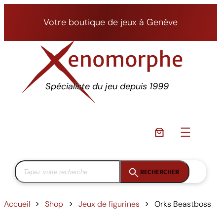
Aller
au
Votre boutique de jeux à Genève
contenu
Spécialiste du jeu depuis 1999
RECHERCHER
Accueil
Shop
Jeux de figurines
Orks Beastboss