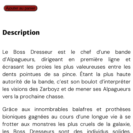
q
Ajouter au panier
u
a
n
Description
t
i
Le Boss Dresseur est le chef d’une bande
t
d’Alpagueurs, dirigeant en première ligne et
é
écrasant les proies les plus valeureuses entre les
d
dents pointues de sa pince. Étant la plus haute
e
autorité de la bande, c’est son boulot d’interpréter
O
les visions des Zarboyz et de mener ses Alpagueurs
r
vers la prochaine chasse.
k
s
Grâce aux innombrables balafres et prothèses
B
bioniques gagnées au cours d’une longue vie à se
e
frotter aux monstres les plus cruels de la galaxie,
a
les Boss Dresseurs sont des individus solides,