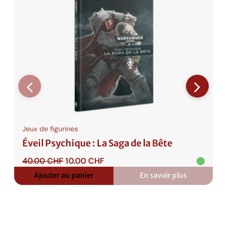
EN
PROMO
Jeux de figurines
Éveil Psychique : La Saga de la Bête
Le
Le
40.00
CHF
10.00
CHF
prix
prix
Ajouter au panier
En savoir plus
:
initial
actuel
Éveil
était :
est :
Psychique
40.00 CHF.
10.00 CHF.
:
La
Saga