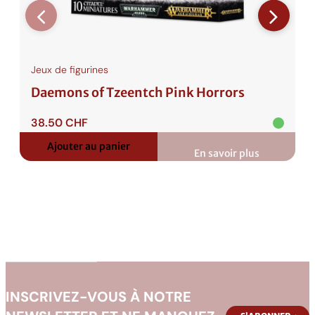
Jeux de figurines
Daemons of Tzeentch Pink Horrors
38.50
CHF
Ajouter au panier
En savoir plus
:
Daemons
of
Tzeentch
Pink
Horrors
INSCRIVEZ-VOUS À NOTRE