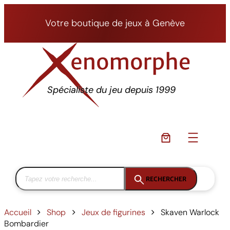
Aller
au
Votre boutique de jeux à Genève
contenu
Spécialiste du jeu depuis 1999
RECHERCHER
Accueil
Shop
Jeux de figurines
Skaven Warlock
Bombardier