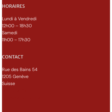
m
HORAIRES
a
r
Lundi à Vendredi
r
12h00 – 18h30
a
Samedi
g
11h00 – 17h30
e
CONTACT
Rue des Bains 54
1205 Genève
Suisse
022 329 70 52
info@xenomorphe.ch