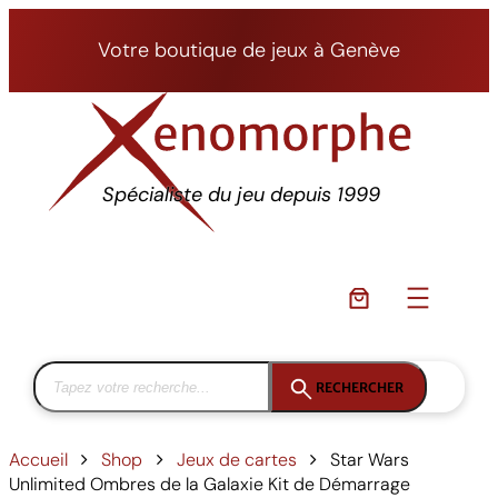
Aller
au
Votre boutique de jeux à Genève
contenu
Spécialiste du jeu depuis 1999
RECHERCHER
Accueil
Shop
Jeux de cartes
Star Wars
Unlimited Ombres de la Galaxie Kit de Démarrage