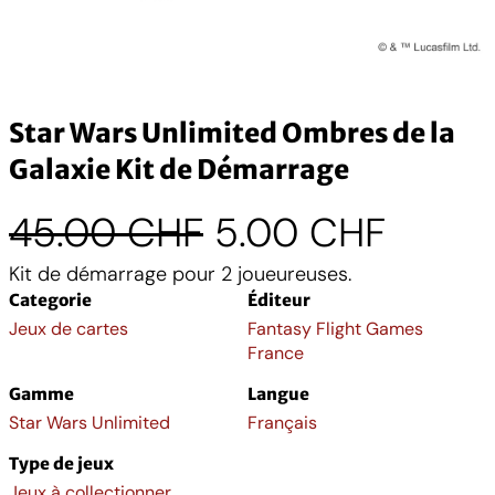
Star Wars Unlimited Ombres de la
Galaxie Kit de Démarrage
L
L
45.00
CHF
5.00
CHF
Kit de démarrage pour 2 joueureuses.
e
e
Categorie
Éditeur
p
p
Jeux de cartes
Fantasy Flight Games
France
r
r
Gamme
Langue
Star Wars Unlimited
Français
i
i
Type de jeux
Jeux à collectionner