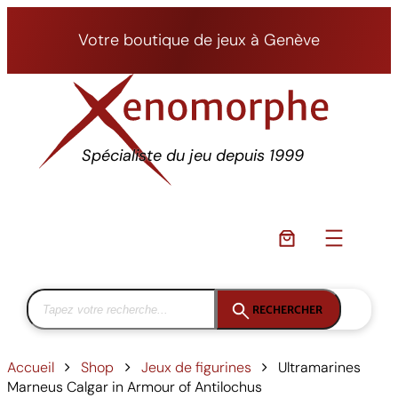
Aller
au
Votre boutique de jeux à Genève
contenu
Spécialiste du jeu depuis 1999
RECHERCHER
Accueil
Shop
Jeux de figurines
Ultramarines
Marneus Calgar in Armour of Antilochus