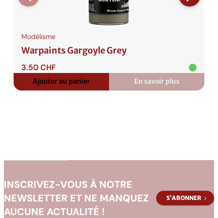
s
E
f
Modélisme
f
Warpaints Gargoyle Grey
e
c
3.50
CHF
t
Ajouter au panier
En savoir plus
:
s
Warpaints
Gargoyle
V
Grey
e
r
d
i
g
r
INSCRIVEZ-VOUS À NOTRE
i
NEWSLETTER ET NE MANQUEZ
S’ABONNER
s
AUCUNE ACTUALITÉ !