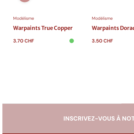
s
k
Modélisme
Modélisme
i
n
Warpaints True Copper
Warpaints Dora
3.70
CHF
3.50
CHF
Ajouter au
Ajouter au
panier
panier
INSCRIVEZ-VOUS À NOT