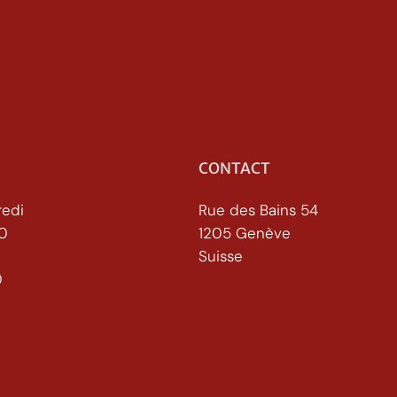
CONTACT
redi
Rue des Bains 54
30
1205 Genève
Suisse
h30
022 329 70 52
info@xenomorphe.ch