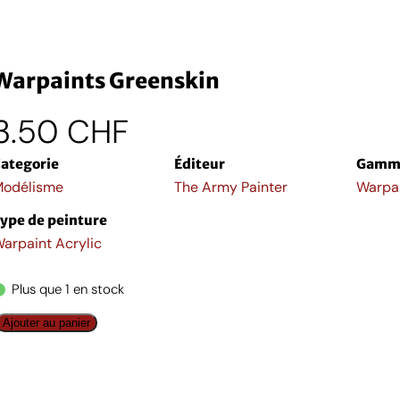
Warpaints Greenskin
3.50
CHF
ategorie
Éditeur
Gamm
odélisme
The Army Painter
Warpa
ype de peinture
arpaint Acrylic
Plus que 1 en stock
q
Ajouter au panier