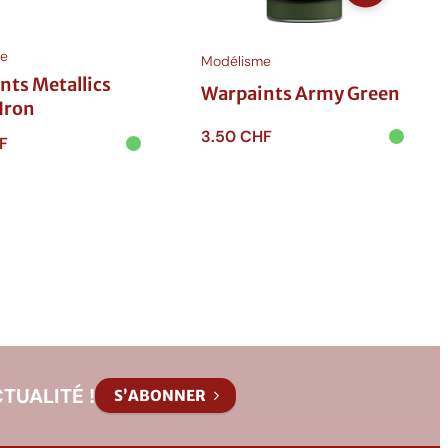
e
Modélisme
nts Metallics
Warpaints Army Green
Iron
3.50
CHF
F
Ajouter au
 au
panier
r
TUALITÉ !
S’ABONNER