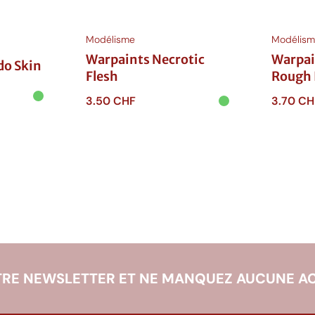
Modélisme
Modélism
Warpaints Necrotic
Warpai
do Skin
Flesh
Rough 
3.50
CHF
3.70
CH
Ajouter au
Ajouter
panier
panie
RE NEWSLETTER ET NE MANQUEZ AUCUNE AC