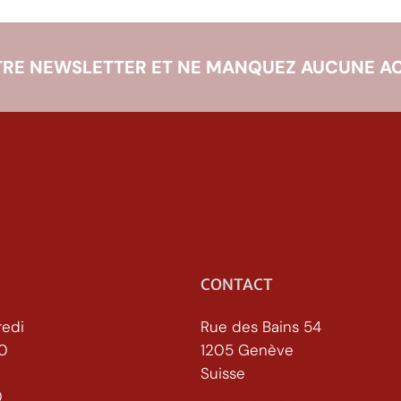
RE NEWSLETTER ET NE MANQUEZ AUCUNE AC
CONTACT
redi
Rue des Bains 54
30
1205 Genève
Suisse
h30
022 329 70 52