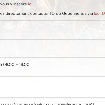
 vous y inscrire
ici
.
ouvez directement contacter l’Ordo Gebennensis via
leur D
5
08:00
–
19:00
.
pouvez cliquer sur ce bouton pour manifester votre intérêt !