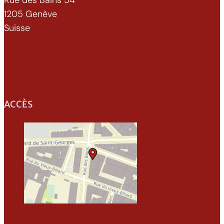
Rue des Bains 54
1205 Genève
Suisse
022 329 70 52
info@xenomorphe.ch
ACCÈS