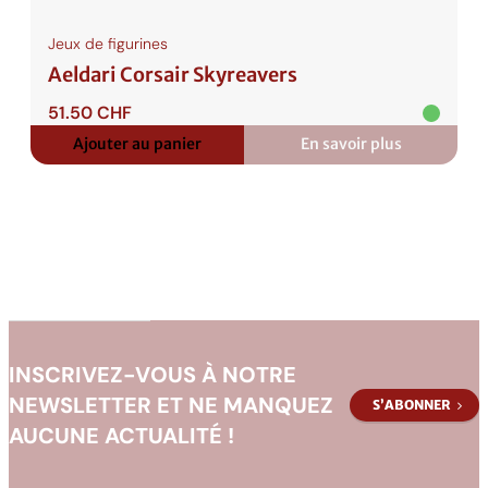
Jeux de figurines
Aeldari Corsair Skyreavers
51.50
CHF
Ajouter au panier
En savoir plus
:
Aeldari
Corsair
Skyreavers
INSCRIVEZ-VOUS À NOTRE
NEWSLETTER ET NE MANQUEZ
S’ABONNER
AUCUNE ACTUALITÉ !