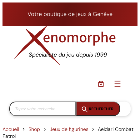
Aller
au
Votre boutique de jeux à Genève
contenu
Spécialiste du jeu depuis 1999
RECHERCHER
Accueil
Shop
Jeux de figurines
Aeldari Combat
Patrol