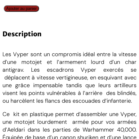
q
Ajouter au panier
u
a
n
Description
t
i
Les Vyper sont un compromis idéal entre la vitesse
t
d’une motojet et l’armement lourd d’un char
é
antigrav. Les escadrons Vyper exercés se
d
déplacent à vitesse vertigineuse, en esquivant avec
e
une grâce impensable tandis que leurs artilleurs
A
visent les points vulnérables à l’arrière des blindés,
e
ou harcèlent les flancs des escouades d’infanterie.
l
d
Ce kit en plastique permet d’assembler une Vyper,
a
une motojet lourdement armée pour vos armées
r
d’Aeldari dans les parties de Warhammer 40,000.
i
Équipée de base d’un canon shuriken et d’une lance