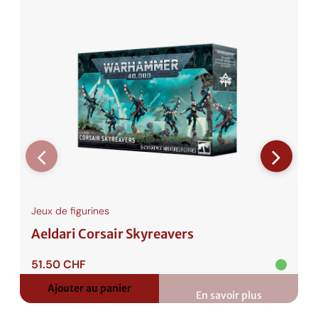
Jeux de figurines
Aeldari Corsair Skyreavers
51.50
CHF
Ajouter au panier
En savoir plus
:
Aeldari