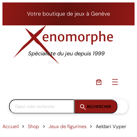
Aller
au
Votre boutique de jeux à Genève
contenu
Spécialiste du jeu depuis 1999
RECHERCHER
Accueil
Shop
Jeux de figurines
Aeldari Vyper