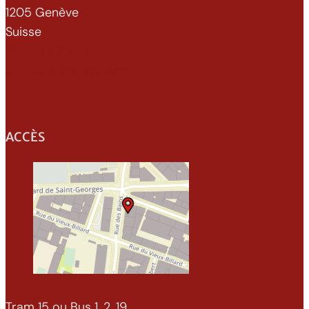
1205 Genève
Suisse
022 329 70 52
info@xenomorphe.ch
ACCÈS
Tram 15 ou Bus 1, 2, 19