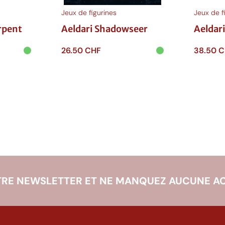
Jeux de figurines
Jeux de f
rpent
Aeldari Shadowseer
Aeldar
26.50
CHF
38.50
C
Ajouter au
Ajouter
panier
panie
RE NEWSLETTER ET NE MANQUEZ AUCUNE AC