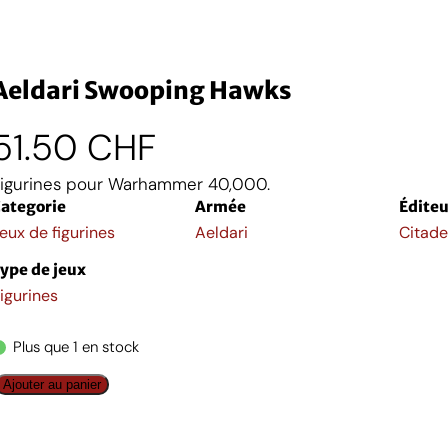
Aeldari Swooping Hawks
51.50
CHF
igurines pour Warhammer 40,000.
ategorie
Armée
Éditeu
eux de figurines
Aeldari
Citade
ype de jeux
igurines
Plus que 1 en stock
q
Ajouter au panier