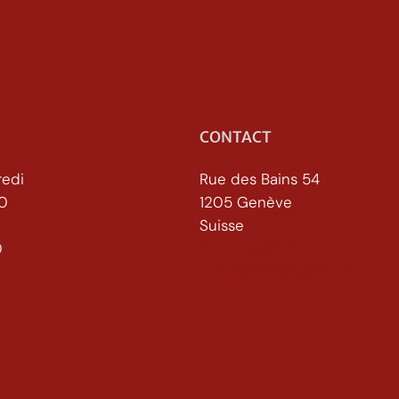
CONTACT
redi
Rue des Bains 54
30
1205 Genève
Suisse
h30
022 329 70 52
info@xenomorphe.ch