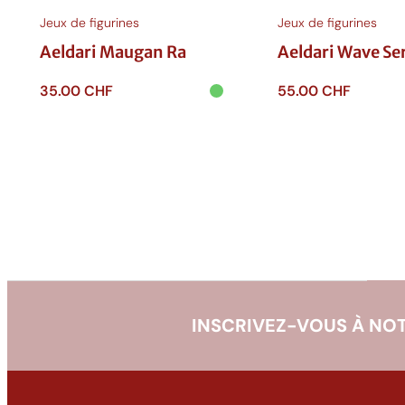
Jeux de figurines
Jeux de figurines
Aeldari Maugan Ra
Aeldari Wave Se
35.00
CHF
55.00
CHF
Ajouter au
Ajouter au
panier
panier
INSCRIVEZ-VOUS À NOT