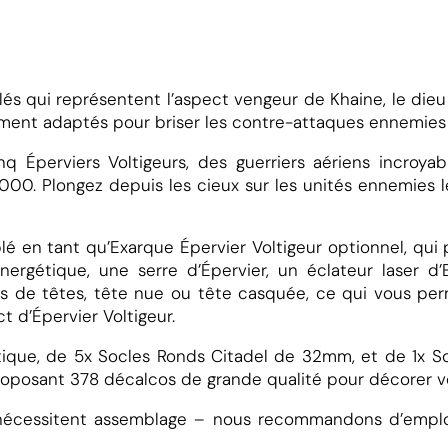
ilés qui représentent l’aspect vengeur de Khaine, le dieu 
d
ement adaptés pour briser les contre-attaques ennemies 
q Éperviers Voltigeurs, des guerriers aériens incroy
A
00. Plongez depuis les cieux sur les unités ennemies le
d
 en tant qu’Exarque Épervier Voltigeur optionnel, qui 
énergétique, une serre d’Épervier, un éclateur laser 
ns de têtes, tête nue ou tête casquée, ce qui vous per
 d’Épervier Voltigeur.
w
tique, de 5x Socles Ronds Citadel de 32mm, et de 1x S
oposant 378 décalcos de grande qualité pour décorer vo
p
 nécessitent assemblage – nous recommandons d’employe