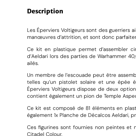
n
t
Description
i
t
é
Les Éperviers Voltigeurs sont des guerriers a
manœuvres d’attrition, et sont donc parfait
e
Ce kit en plastique permet d’assembler cin
d’Aeldari lors des parties de Warhammer 40,0
e
ailés.
l
Un membre de l’escouade peut être assemblé
a
telles qu’un pistolet solaire et une épée 
r
Éperviers Voltigeurs dispose de deux optio
i
contient également un pion de Temple Aspect
S
Ce kit est composé de 81 éléments en plas
o
également 1x Planche de Décalcos Aeldari, pr
o
Ces figurines sont fournies non peintes et
i
Citadel Colour.