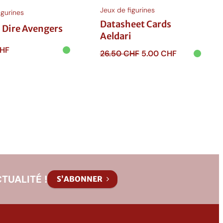
Jeux de figurines
igurines
Datasheet Cards
i Dire Avengers
Aeldari
HF
Le
Le
26.50
CHF
5.00
CHF
prix
prix
 au
Ajouter au
initial
actuel
r
panier
était :
est :
26.50 CHF.
5.00 CHF.
TUALITÉ !
S’ABONNER