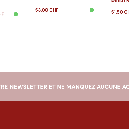
Bansh
53.00
CHF
51.50
C
Le
HF
prix
Ajouter au
Ajouter
panier
actuel
panie
est :
CHF.
5.00 CHF.
RE NEWSLETTER ET NE MANQUEZ AUCUNE AC