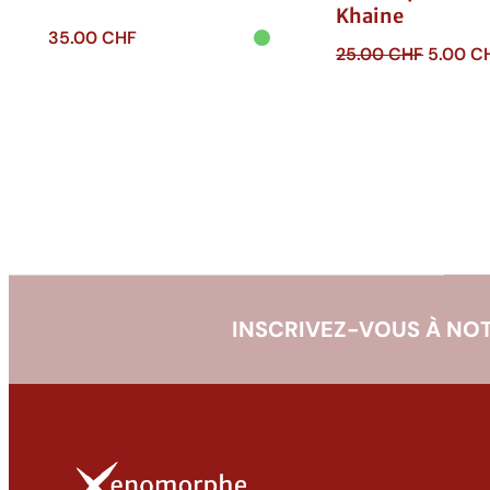
Khaine
35.00
CHF
Le
25.00
CHF
5.00
C
prix
Ajouter au
Ajouter au
panier
initial
panier
était :
25.00 
INSCRIVEZ-VOUS À NOT