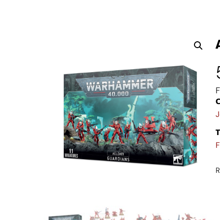
F
C
J
T
F
R