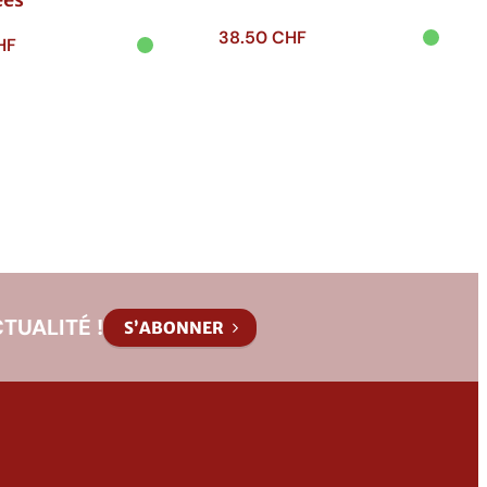
ees
38.50
CHF
HF
Ajouter au
 au
panier
r
TUALITÉ !
S’ABONNER