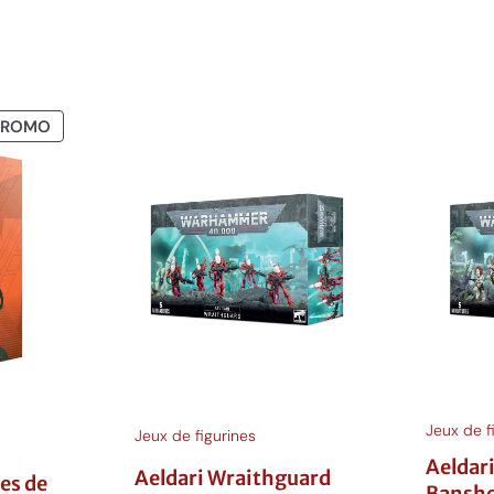
PRODUIT
PROMO
EN
PROMOTION
Jeux de f
Jeux de figurines
Aeldar
Aeldari Wraithguard
es de