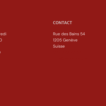
CONTACT
redi
Rue des Bains 54
30
1205 Genève
Suisse
h30
022 329 70 52
info@xenomorphe.ch