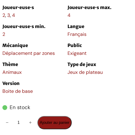
Joueur·euse·s
Joueur·euse·s max.
2
,
3
,
4
4
Joueur·euse·s min.
Langue
2
Français
Mécanique
Public
Déplacement par zones
Exigeant
Thème
Type de jeux
Animaux
Jeux de plateau
Version
Boite de base
En stock
q
−
+
Ajouter au panier
u
a