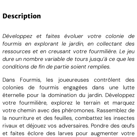
n
t
Description
i
t
Développez et faites évoluer votre colonie de
é
fourmis en explorant le jardin, en collectant des
d
ressources et en creusant votre fourmilière. Le jeu
e
dure un nombre variable de tours jusqu’à ce que les
F
conditions de fin de partie soient remplies.
o
u
Dans Fourmis, les joueureuses contrôlent des
r
colonies de fourmis engagées dans une lutte
m
éternelle pour la domination du jardin. Développez
i
votre fourmilière, explorez le terrain et marquez
s
votre chemin avec des phéromones. Rassemblez de
la nourriture et des feuilles, combattez les insectes
rivaux et déjouez vos adversaires. Pondre des œufs
et faites éclore des larves pour augmenter votre