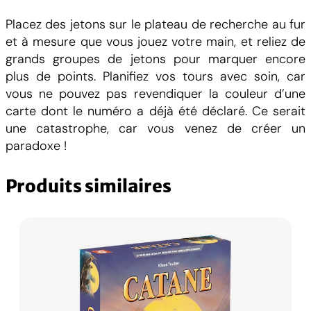
t
Placez des jetons sur le plateau de recherche au fur
é
et à mesure que vous jouez votre main, et reliez de
d
grands groupes de jetons pour marquer encore
e
plus de points. Planifiez vos tours avec soin, car
C
vous ne pouvez pas revendiquer la couleur d’une
a
carte dont le numéro a déjà été déclaré. Ce serait
t
une catastrophe, car vous venez de créer un
i
paradoxe !
n
t
Produits similaires
h
e
B
o
x