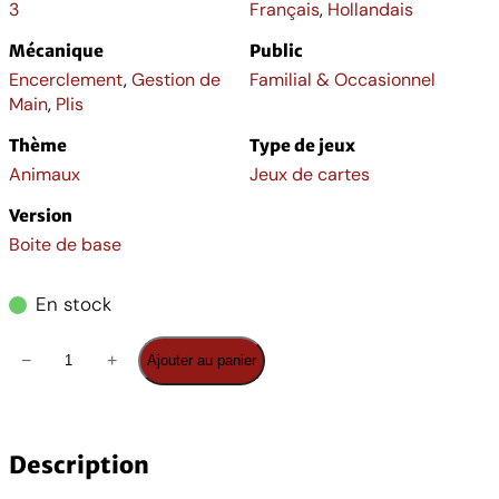
3
Français
,
Hollandais
Mécanique
Public
Encerclement
,
Gestion de
Familial & Occasionnel
Main
,
Plis
Thème
Type de jeux
Animaux
Jeux de cartes
Version
Boite de base
En stock
q
−
+
Ajouter au panier
u
a
n
t
Description
i