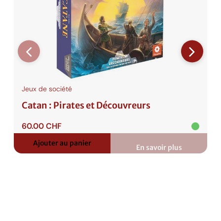
Jeux de société
Catan : Pirates et Découvreurs
60.00
CHF
Ajouter au panier
En savoir plus
:
Catan
:
Pirates
et
Découvreurs