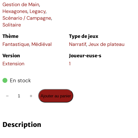
Gestion de Main
,
Hexagones
,
Legacy
,
Scénario / Campagne
,
Solitaire
Thème
Type de jeux
Fantastique
,
Médiéval
Narratif
,
Jeux de plateau
Version
Joueur·euse·s
Extension
1
En stock
q
−
+
Ajouter au panier
u
a
n
t
Description
i