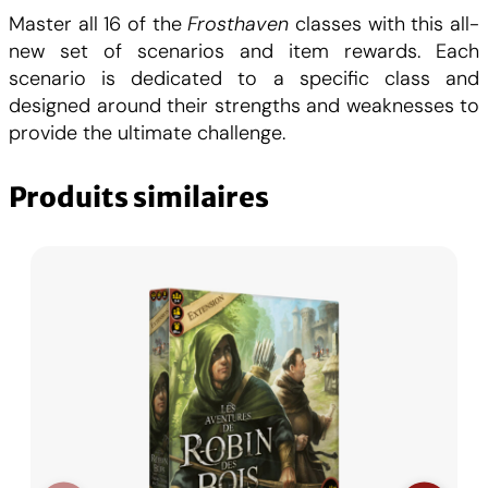
t
Master all 16 of the
Frosthaven
classes with this all-
é
new set of scenarios and item rewards. Each
d
scenario is dedicated to a specific class and
e
designed around their strengths and weaknesses to
F
provide the ultimate challenge.
r
o
Produits similaires
s
t
h
a
v
e
n
:
S
o
l