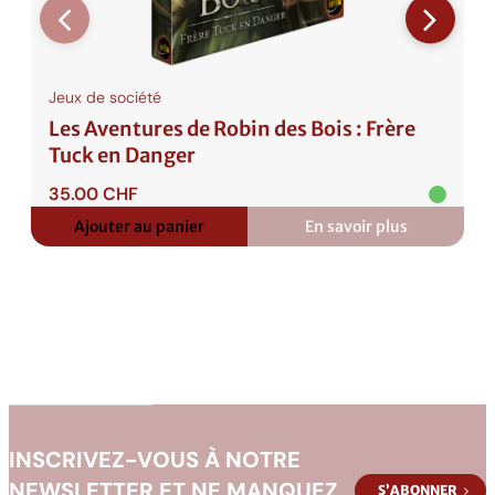
o
S
c
e
Jeux de société
n
Les Aventures de Robin des Bois : Frère
a
Tuck en Danger
r
35.00
CHF
i
o
Ajouter au panier
En savoir plus
:
s
Les
Aventures
de
Robin
des
Bois
:
Frère
Tuck
en
Danger
INSCRIVEZ-VOUS À NOTRE
NEWSLETTER ET NE MANQUEZ
S’ABONNER