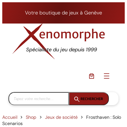
Aller
au
Votre boutique de jeux à Genève
contenu
Spécialiste du jeu depuis 1999
RECHERCHER
Accueil
Shop
Jeux de société
Frosthaven : Solo
Scenarios