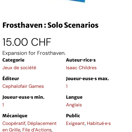
Frosthaven : Solo Scenarios
15.00
CHF
Expansion for Frosthaven.
Categorie
Auteur·rice·s
Jeux de société
Isaac Childres
Éditeur
Joueur·euse·s max.
Cephalofair Games
1
Joueur·euse·s min.
Langue
1
Anglais
Mécanique
Public
Coopératif
,
Déplacement
Exigeant
,
Habitué·e·s
en Grille
,
File d’Actions
,