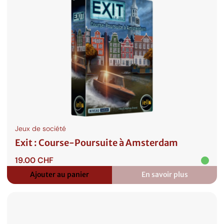
Venise
Jeux de société
Exit : Course-Poursuite à Amsterdam
19.00
CHF
Ajouter au panier
En savoir plus
:
Exit
:
Course-
Poursuite
à