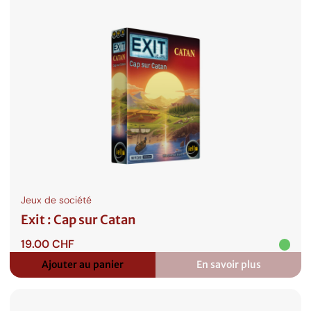
Jeux de société
Exit : Cap sur Catan
19.00
CHF
Ajouter au panier
En savoir plus
:
Exit
:
Cap