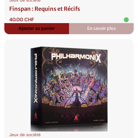
Finspan : Requins et Récifs
40.00
CHF
Ajouter au panier
En savoir plus
:
Finspan
:
Requins
et
Récifs
Jeux de société