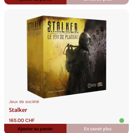
:
Frostpunk
:
Le
Jeu
de
Plateau
Jeux de société
Stalker
165.00
CHF
Ajouter au panier
En savoir plus
: