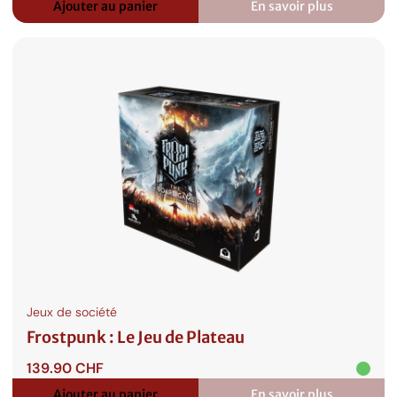
Ajouter au panier
En savoir plus
:
Skyrim
The
Adventure
Game
Jeux de société
Frostpunk : Le Jeu de Plateau
139.90
CHF
Ajouter au panier
En savoir plus