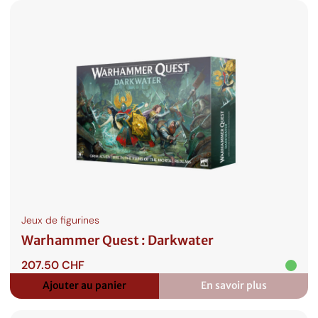
Quest
:
Aigue-
Sombre
Jeux de figurines
Warhammer Quest : Darkwater
207.50
CHF
Ajouter au panier
En savoir plus
:
Warhammer
Quest