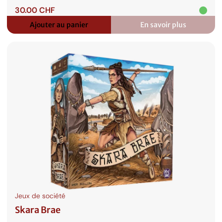
30.00
CHF
Ajouter au panier
En savoir plus
:
Sorcellerie!
Jeux de société
Skara Brae