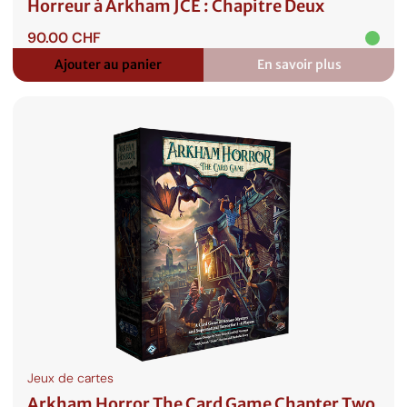
Horreur à Arkham JCE : Chapitre Deux
90.00
CHF
Ajouter au panier
En savoir plus
:
Horreur
à
Arkham
JCE
:
Chapitre
Deux
Jeux de cartes
Arkham Horror The Card Game Chapter Two