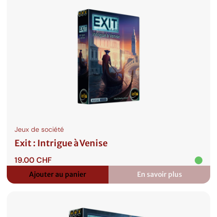
Jeux de société
Exit : Intrigue à Venise
19.00
CHF
Ajouter au panier
En savoir plus
:
Exit
:
Intrigue
à