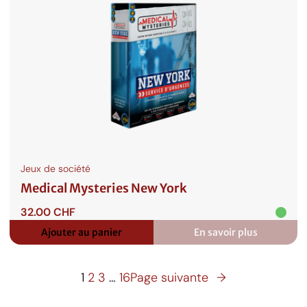
Amsterdam
Jeux de société
Medical Mysteries New York
32.00
CHF
Ajouter au panier
En savoir plus
:
Medical
Mysteries
New
1
2
3
…
16
Page suivante
→
York