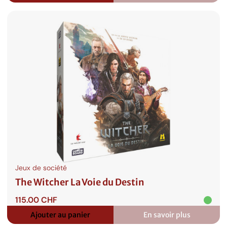
Stalker
Jeux de société
The Witcher La Voie du Destin
115.00
CHF
Ajouter au panier
En savoir plus
:
The