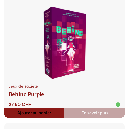
:
Darkwater
Jeux de société
Behind Purple
27.50
CHF
Ajouter au panier
En savoir plus
:
Behind
Purple