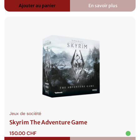
Ajouter au panier
En savoir plus
:
Wispwood
Jeux de société
Skyrim The Adventure Game
150.00
CHF