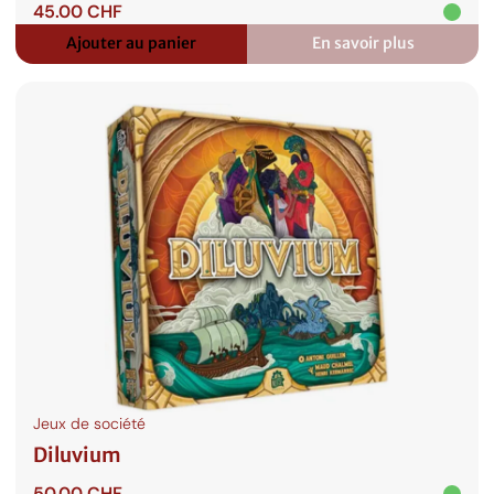
45.00
CHF
Ajouter au panier
En savoir plus
:
Skara
Brae
Jeux de société
Diluvium
50.00
CHF