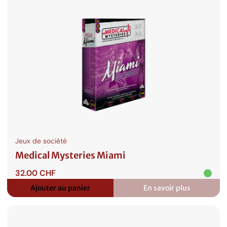
sur
Catan
Jeux de société
Medical Mysteries Miami
32.00
CHF
Ajouter au panier
En savoir plus
:
Medical
Mysteries
Miami