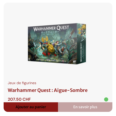
Witcher
La
Voie
du
Destin
Jeux de figurines
Warhammer Quest : Aigue-Sombre
207.50
CHF
Ajouter au panier
En savoir plus
:
Warhammer