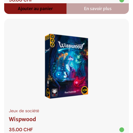
Ajouter au panier
En savoir plus
:
Diluvium
Jeux de société
Wispwood
35.00
CHF