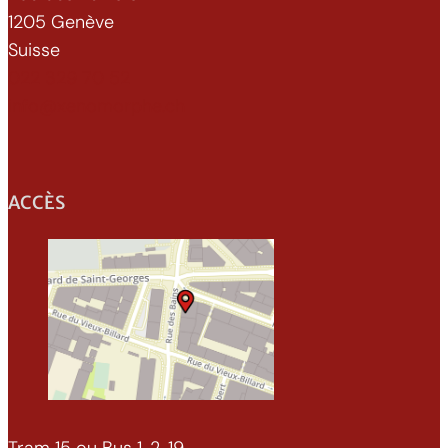
1205 Genève
Suisse
022 329 70 52
info@xenomorphe.ch
ACCÈS