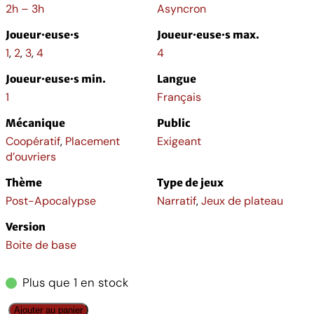
2h – 3h
Asyncron
Joueur·euse·s
Joueur·euse·s max.
1
,
2
,
3
,
4
4
Joueur·euse·s min.
Langue
1
Français
Mécanique
Public
Coopératif
,
Placement
Exigeant
d’ouvriers
Thème
Type de jeux
Post-Apocalypse
Narratif
,
Jeux de plateau
Version
Boite de base
Plus que 1 en stock
q
Ajouter au panier