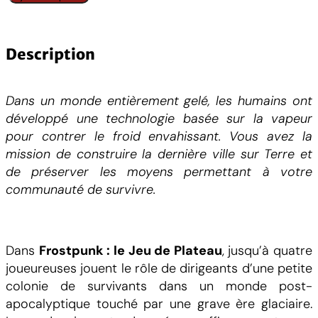
u
a
n
Description
t
i
Dans un monde entièrement gelé, les humains ont
t
développé une technologie basée sur la vapeur
é
pour contrer le froid envahissant. Vous avez la
d
mission de construire la dernière ville sur Terre et
e
de préserver les moyens permettant à votre
F
communauté de survivre.
r
o
s
t
Dans
Frostpunk : le Jeu de Plateau
, jusqu’à quatre
p
joueureuses jouent le rôle de dirigeants d’une petite
u
colonie de survivants dans un monde post-
n
apocalyptique touché par une grave ère glaciaire.
k