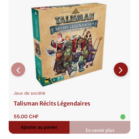
Jeux de société
Talisman Récits Légendaires
55.00
CHF
Ajouter au panier
En savoir plus
:
Talisman