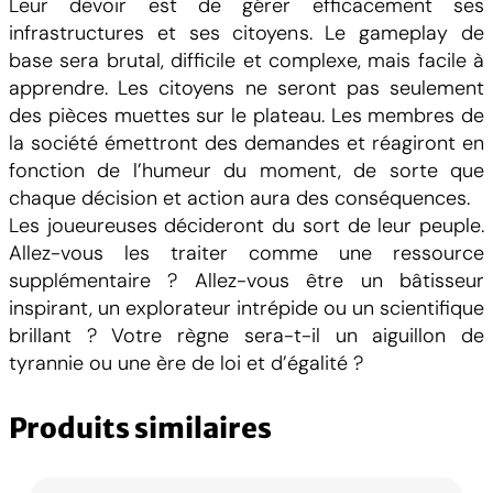
Leur devoir est de gérer efficacement ses
:
infrastructures et ses citoyens. Le gameplay de
L
base sera brutal, difficile et complexe, mais facile à
e
apprendre. Les citoyens ne seront pas seulement
J
des pièces muettes sur le plateau. Les membres de
e
la société émettront des demandes et réagiront en
u
fonction de l’humeur du moment, de sorte que
d
chaque décision et action aura des conséquences.
e
Les joueureuses décideront du sort de leur peuple.
P
Allez-vous les traiter comme une ressource
l
supplémentaire ? Allez-vous être un bâtisseur
a
inspirant, un explorateur intrépide ou un scientifique
t
brillant ? Votre règne sera-t-il un aiguillon de
e
tyrannie ou une ère de loi et d’égalité ?
a
u
Produits similaires