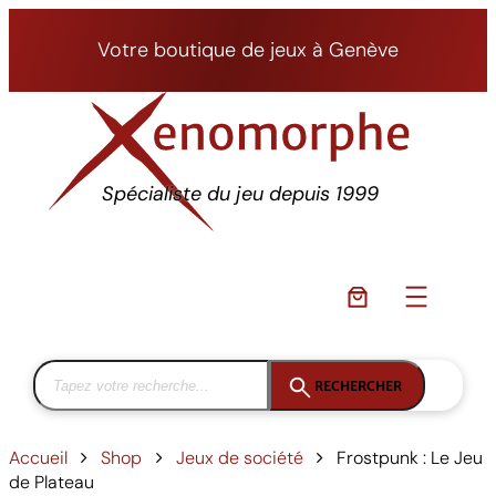
Aller
au
Votre boutique de jeux à Genève
contenu
Spécialiste du jeu depuis 1999
RECHERCHER
Accueil
Shop
Jeux de société
Frostpunk : Le Jeu
de Plateau