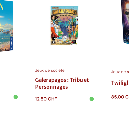
Jeux de société
Jeux de s
Galerapagos : Tribu et
Twiligh
Personnages
85.00
C
12.50
CHF
Ajouter
Ajouter au
panie
panier