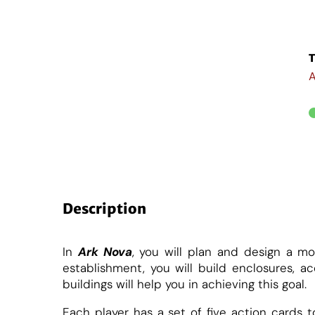
A
u
a
n
t
Description
i
t
é
In
Ark Nova
, you will plan and design a mo
establishment, you will build enclosures, 
e
buildings will help you in achieving this goal.
Each player has a set of five action cards 