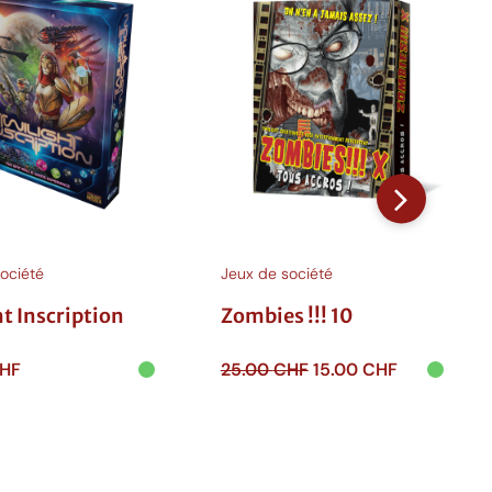
PROMOT
ociété
Jeux de société
t Inscription
Zombies !!! 10
Le
Le
HF
25.00
CHF
15.00
CHF
prix
prix
 au
Ajouter au
initial
actuel
r
panier
était :
est :
25.00 CHF.
15.00 CHF.