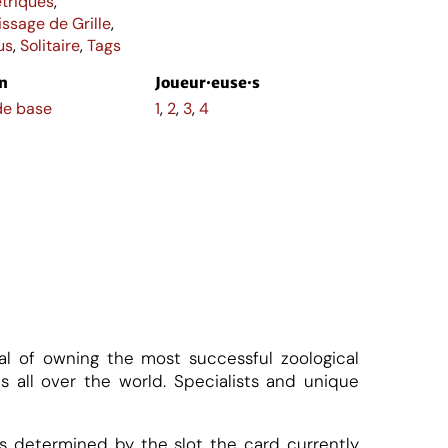
triques
,
ssage de Grille
,
us
,
Solitaire
,
Tags
n
Joueur·euse·s
de base
1
,
2
,
3
,
4
oal of owning the most successful zoological
 all over the world. Specialists and unique
is determined by the slot the card currently