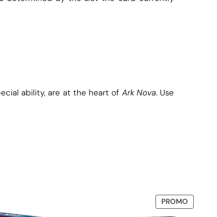
cial ability, are at the heart of
Ark Nova
. Use
PRODUI
PROMO
EN