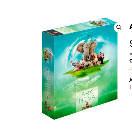
A
C
J
J
1