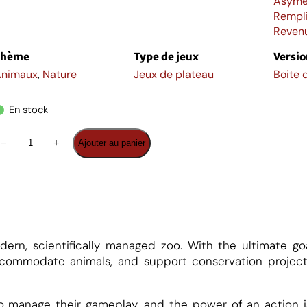
Asymé
Rempli
Reven
Thème
Type de jeux
Versio
nimaux
,
Nature
Jeux de plateau
Boite 
En stock
q
−
+
Ajouter au panier
dern, scientifically managed zoo. With the ultimate g
d
accommodate animals, and support conservation projects
A
to manage their gameplay, and the power of an action 