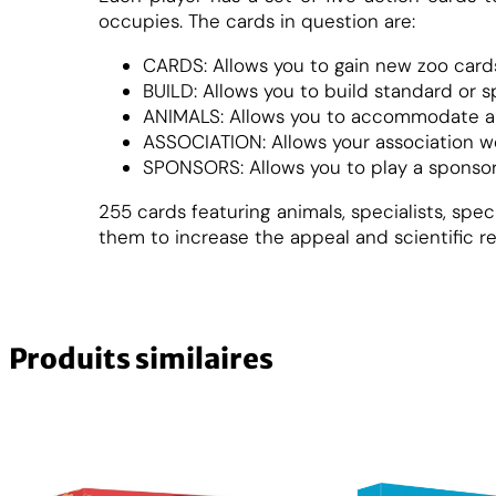
r
occupies. The cards in question are:
k
CARDS: Allows you to gain new zoo cards
o
BUILD: Allows you to build standard or sp
v
ANIMALS: Allows you to accommodate an
a
ASSOCIATION: Allows your association wor
(
SPONSORS: Allows you to play a sponsor 
e
n
255 cards featuring animals, specialists, spec
)
them to increase the appeal and scientific r
Produits similaires