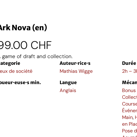
Ark Nova (en)
99.00
CHF
 game of draft and collection.
ategorie
Auteur·rice·s
Durée
eux de société
Mathias Wigge
2h – 3
oueur·euse·s min.
Langue
Mécan
Anglais
Bonus 
Collec
Cours
Événe
Main
,
en Pla
Pose d