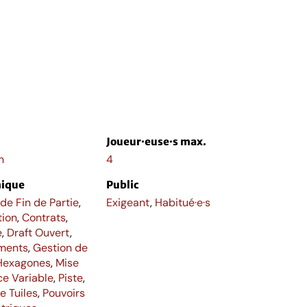
Joueur·euse·s max.
h
4
ique
Public
de Fin de Partie
,
Exigeant
,
Habitué·e·s
tion
,
Contrats
,
e
,
Draft Ouvert
,
ments
,
Gestion de
Hexagones
,
Mise
ce Variable
,
Piste
,
e Tuiles
,
Pouvoirs