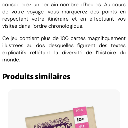
u
consacrerez un certain nombre d’heures. Au cours
g
de votre voyage, vous marquerez des points en
h
respectant votre itinéraire et en effectuant vos
H
visites dans l’ordre chronologique.
i
s
Ce jeu contient plus de 100 cartes magnifiquement
t
illustrées au dos desquelles figurent des textes
o
explicatifs reflétant la diversité de l’histoire du
r
monde.
y
Produits similaires