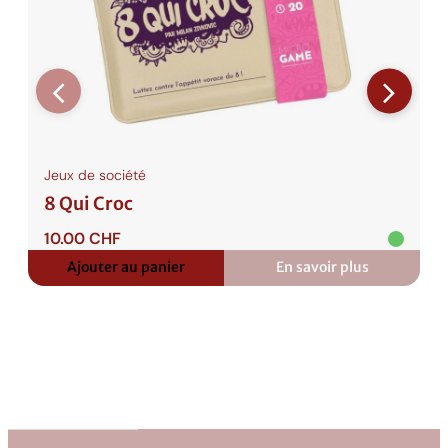
Jeux de société
8 Qui Croc
10.00
CHF
Ajouter au panier
En savoir plus
:
8
Qui
Croc