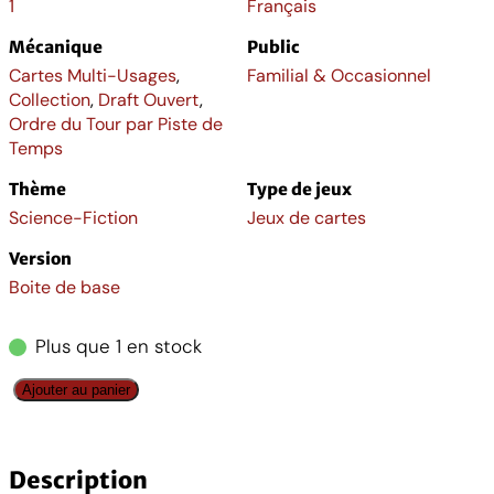
1
Français
Mécanique
Public
Cartes Multi-Usages
,
Familial & Occasionnel
Collection
,
Draft Ouvert
,
Ordre du Tour par Piste de
Temps
Thème
Type de jeux
Science-Fiction
Jeux de cartes
Version
Boite de base
Plus que 1 en stock
q
Ajouter au panier
u
a
n
Description