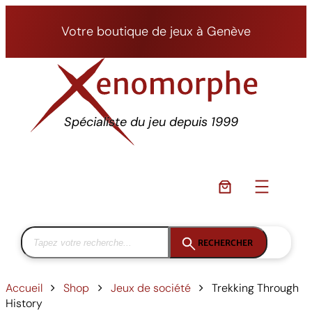
Aller
au
Votre boutique de jeux à Genève
contenu
Spécialiste du jeu depuis 1999
RECHERCHER
Accueil
Shop
Jeux de société
Trekking Through
History