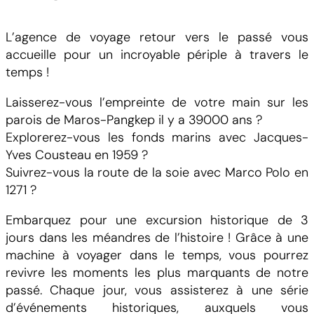
t
i
L’agence de voyage retour vers le passé vous
t
accueille pour un incroyable périple à travers le
é
temps !
d
e
Laisserez-vous l’empreinte de votre main sur les
T
parois de Maros-Pangkep il y a 39000 ans ?
r
Explorerez-vous les fonds marins avec Jacques-
e
Yves Cousteau en 1959 ?
k
Suivrez-vous la route de la soie avec Marco Polo en
k
1271 ?
i
n
Embarquez pour une excursion historique de 3
g
jours dans les méandres de l’histoire ! Grâce à une
T
machine à voyager dans le temps, vous pourrez
h
revivre les moments les plus marquants de notre
r
passé. Chaque jour, vous assisterez à une série
o
d’événements historiques, auxquels vous