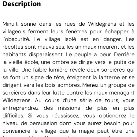
n
Description
t
i
Minuit sonne dans les rues de Wildegrens et les
t
villageois ferment leurs fenêtres pour échapper à
é
l’obscurité. Le village isolé est en danger. Les
d
récoltes sont mauvaises, les animaux meurent et les
e
habitants disparaissent. Le peuple a peur. Derrière
S
la vieille école, une ombre se dirige vers le puits de
o
la ville. Une faible lumière révèle deux sorcières qui
r
se font un signe de tête, éteignent la lanterne et se
c
dirigent vers les bois sombres. Menez un groupe de
e
sorcières dans leur lutte contre les maux menaçant
l
Wildegrens. Au cours d’une série de tours, vous
l
entreprendrez des missions de plus en plus
e
difficiles. Si vous réussissez, vous obtiendrez le
r
niveau de persuasion dont vous aurez besoin pour
i
convaincre le village que la magie peut être une
e