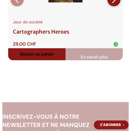
Jeux de société
Cartographers Heroes
29.00
CHF
Ajouter au panier
En savoir plus
:
Cartographers
Heroes
INSCRIVEZ-VOUS À NOTRE
NEWSLETTER ET NE MANQUEZ
S’ABONNER