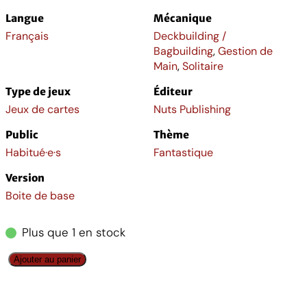
Langue
Mécanique
Français
Deckbuilding /
Bagbuilding
,
Gestion de
Main
,
Solitaire
Type de jeux
Éditeur
Jeux de cartes
Nuts Publishing
Public
Thème
Habitué·e·s
Fantastique
Version
Boite de base
Plus que 1 en stock
q
Ajouter au panier
u
a