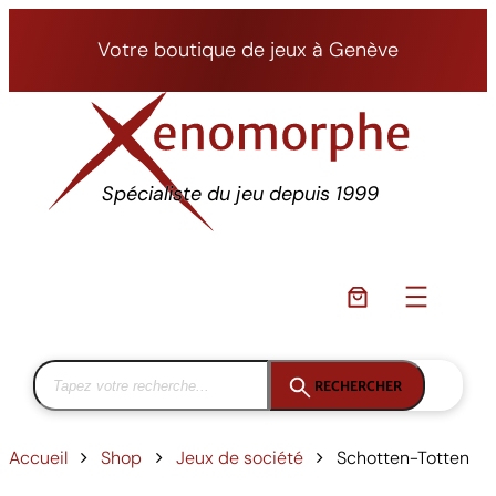
Aller
au
Votre boutique de jeux à Genève
contenu
Spécialiste du jeu depuis 1999
RECHERCHER
Accueil
Shop
Jeux de société
Schotten-Totten