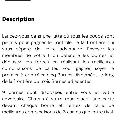
u
a
n
Description
t
i
Lancez-vous dans une lutte où tous les coups sont
t
permis pour gagner le contrôle de la frontière qui
é
vous sépare de votre adversaire. Envoyez les
d
membres de votre tribu défendre les bornes et
e
déployez vos forces en réalisant les meilleures
S
combinaisons de cartes. Pour gagner, soyez le
c
premier à contrôler cinq Bornes dispersées le long
h
de la frontière ou trois Bornes adjacentes
o
t
9 bornes sont disposées entre vous et votre
t
adversaire. Chacun à votre tour, placez une carte
e
devant chaque borne et tentez de faire de
n
meilleures combinaisons de 3 cartes que votre rival.
-