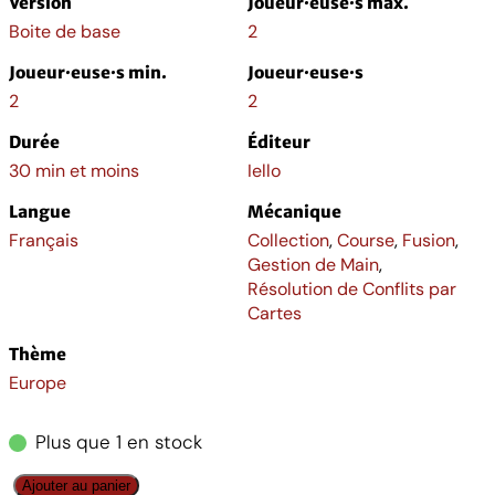
Version
Joueur·euse·s max.
Boite de base
2
Joueur·euse·s min.
Joueur·euse·s
2
2
Durée
Éditeur
30 min et moins
Iello
Langue
Mécanique
Français
Collection
,
Course
,
Fusion
,
Gestion de Main
,
Résolution de Conflits par
Cartes
Thème
Europe
Plus que 1 en stock
q
Ajouter au panier