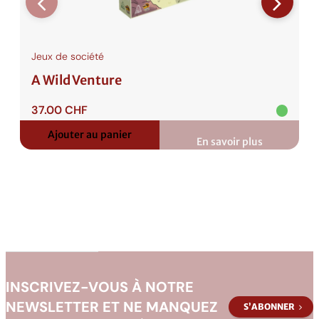
Jeux de société
A Wild Venture
37.00
CHF
Ajouter au panier
En savoir plus
:
A
Wild
Venture
INSCRIVEZ-VOUS À NOTRE
NEWSLETTER ET NE MANQUEZ
S’ABONNER