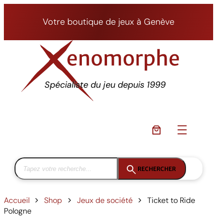
Aller
au
Votre boutique de jeux à Genève
contenu
Spécialiste du jeu depuis 1999
RECHERCHER
Accueil
Shop
Jeux de société
Ticket to Ride
Pologne