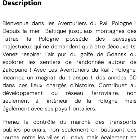
n
Description
t
i
Bienvenue dans les Aventuriers du Rail Pologne !
t
Depuis la mer Baltique jusqu’aux montagnes des
é
Tatras, la Pologne possède des paysages
d
majestueux qui ne demandent qu’à être découverts.
e
Venez respirer l’air pur du golfe de Gdansk ou
T
explorer les sentiers de randonnée autour de
i
Zakopane ! Avec Les Aventuriers du Rail : Pologne,
c
incarnez un magnat du transport des années 50
k
dans ces lieux chargés d’histoire. Contribuez au
e
développement du réseau ferroviaire, non
t
seulement à l’intérieur de la Pologne, mais
t
également avec ses pays frontaliers.
o
R
Prenez le contrôle du marché des transports
i
publics polonais, non seulement en bâtissant des
d
routes entre les villes du pays, mais également en