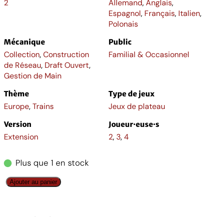
2
Allemand
,
Anglais
,
Espagnol
,
Français
,
Italien
,
Polonais
Mécanique
Public
Collection
,
Construction
Familial & Occasionnel
de Réseau
,
Draft Ouvert
,
Gestion de Main
Thème
Type de jeux
Europe
,
Trains
Jeux de plateau
Version
Joueur·euse·s
Extension
2
,
3
,
4
Plus que 1 en stock
q
Ajouter au panier
u
a