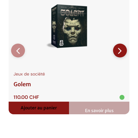
Jeux de société
Golem
110.00
CHF
Ajouter au panier
En savoir plus
:
Golem